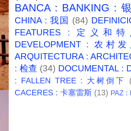
BANCA : BANKING :
CHINA : 我国
(84)
DEFINICI
FEATURES : 定义和
DEVELOPMENT : 农村
ARQUITECTURA : ARCHIT
: 检查
(34)
DOCUMENTAL :
: FALLEN TREE : 大树倒下
CACERES : 卡塞雷斯
(13)
PAZ :