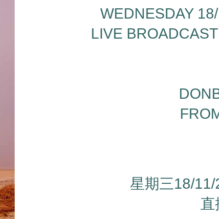
WEDNESDAY 18/11
LIVE BROADCAST
DONB
FROM
星期三18/11
直