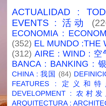
ACTUALIDAD : T
EVENTS : 活动
(22
ECONOMIA : ECONO
(352)
EL MUNDO :THE
(312)
AIRE : WIND : 
BANCA : BANKING :
CHINA : 我国
(84)
DEFINICI
FEATURES : 定义和
DEVELOPMENT : 农村
ARQUITECTURA : ARCHIT