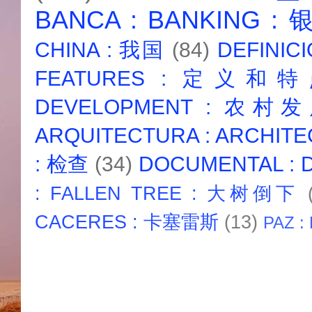
BANCA : BANKING :
CHINA : 我国
(84)
DEFINICI
FEATURES : 定义和
DEVELOPMENT : 农村
ARQUITECTURA : ARCHIT
: 检查
(34)
DOCUMENTAL :
: FALLEN TREE : 大树倒下
CACERES : 卡塞雷斯
(13)
PAZ :