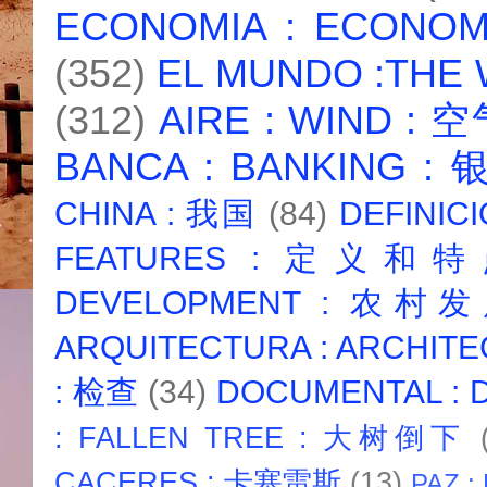
ECONOMIA : ECONO
(352)
EL MUNDO :THE
(312)
AIRE : WIND : 
BANCA : BANKING :
CHINA : 我国
(84)
DEFINICI
FEATURES : 定义和
DEVELOPMENT : 农村
ARQUITECTURA : ARCHIT
: 检查
(34)
DOCUMENTAL :
: FALLEN TREE : 大树倒下
CACERES : 卡塞雷斯
(13)
PAZ :