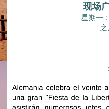
现场
星期一：2
之
Alemania celebra el veinte a
una gran "Fiesta de la Libe
asistirán numerosos jefes 