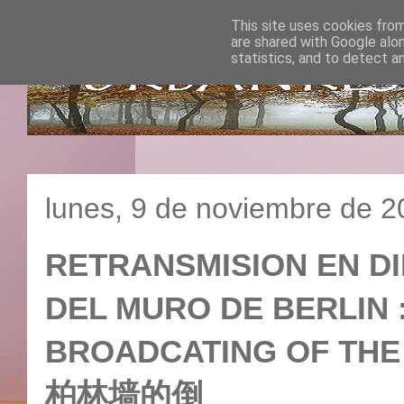
This site uses cookies from
are shared with Google alo
statistics, and to detect a
lunes, 9 de noviembre de 
RETRANSMISION EN DI
DEL MURO DE BERLIN : 0
BROADCATING OF THE
柏林墙的倒