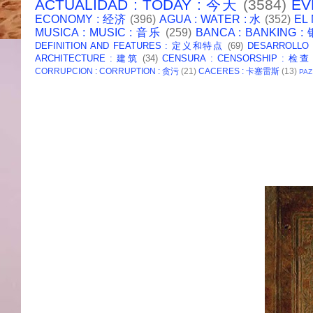
ACTUALIDAD : TODAY : 今天
(3584)
EV
ECONOMY : 经济
(396)
AGUA : WATER : 水
(352)
EL
MUSICA : MUSIC : 音乐
(259)
BANCA : BANKING 
DEFINITION AND FEATURES : 定义和特点
(69)
DESARROLLO
ARCHITECTURE : 建筑
(34)
CENSURA : CENSORSHIP : 检查
CORRUPCION : CORRUPTION : 贪污
(21)
CACERES : 卡塞雷斯
(13)
PAZ