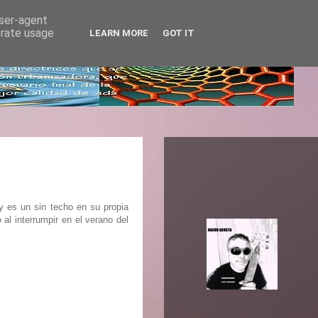
user-agent
erate usage
LEARN MORE
GOT IT
ry es un sin techo en su propia
al interrumpir en el verano del