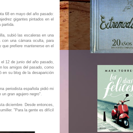
uta 68 en mayo del año pasado:
jedrez gigantes pintados en el
 partida.
la, subió las escaleras en una
ya con una cámara oculta, para
y que prefiere mantenerse en el
el 12 de junio del año pasado,
con los amigos del pasado, como
ó en su blog de la desaparición
a periodista española pidió mi
e un gran agujero negro".
sta diciembre. Desde entonces,
miller. "Para la gente es difícil