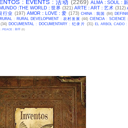
ENTOS : EVENTS : 活动
(2269)
ALMA : SOUL :
 MUNDO :THE WORLD : 世界
(321)
ARTE : ART : 艺术
(312)
: 银行业
(197)
AMOR : LOVE : 爱
(173)
CHINA : 我国
(84)
DEFINI
 RURAL : RURAL DEVELOPMENT : 农村发展
(44)
CIENCIA : SCIENCE
(34)
DOCUMENTAL : DOCUMENTARY : 纪录片
(31)
EL ARBOL CAIDO 
 : PEACE : 和平
(6)