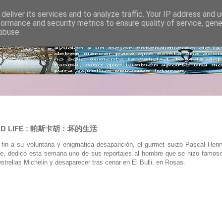
deliver its services and to analyze traffic. Your IP address and 
formance and security metrics to ensure quality of service, gen
abuse.
: BAD LIFE : 帕斯卡胡：坏的生活
 fin a su voluntaria y enigmática desaparición, el gurmet suizo Pascal Hen
cte, dedicó esta semana uno de sus reportajes al hombre que se hizo famoso 
strellas Michelin y desaparecer tras cenar en El Bulli, en Rosas.