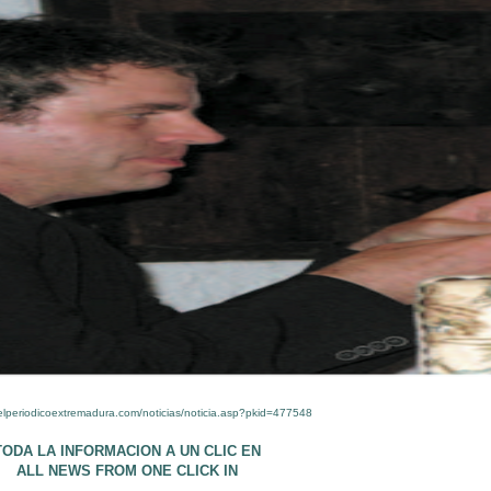
elperiodicoextremadura.com/noticias/noticia.asp?pkid=477548
TODA LA INFORMACION A UN CLIC EN
ALL NEWS FROM ONE CLICK IN