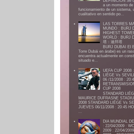
DEFINICION Se de
a un momento de 
funcionamiento de un sistema,
cualitativo en sentido po...
LAS TORRES MA
MUNDO : BURJ D
HIGHEST TOWE
WORLD : BURJ
塔：迪拜塔
BURJ DUBAI El Burj Du
Torre Dubái en árabe) es un ras
encuentra actualmente en const
situado e...
UEFA CUP 2008
LIÉGE Vs SEVIL
06 /11/2008 : 20
RETRANSMISION 
CUP 2008
STANDARD LIÉG
MAURICE DUFRASNE STADIU
2008 STANDARD LIÉGE Vs SE
JUEVES 06/11/2008 : 20:45
...
DIA MUNDIAL DE
: 22/04/2009 :
2009 : 22/04/2