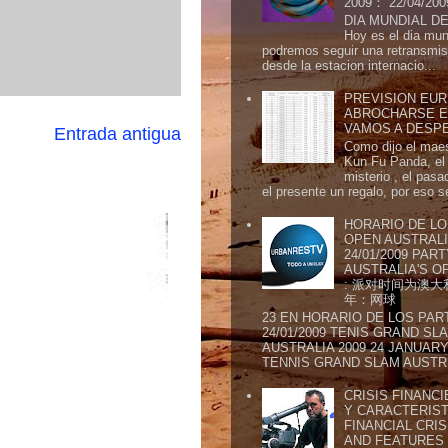
2009： 22/04/20
DIA MUNDIAL DE
Hoy es el dia mund
podremos seguir una retransmis
desde la estacion internacio...
PREVISION EURI
ABROCHARSE E
VAMOS A DESP
Entrada antigua
Como dijo el maes
Kun Fu Panda, el 
misterio , el pasa
el presente un regalo, por eso s
HORARIO DE LO
OPEN AUSTRALIA
24/01/2009 PAR
AUSTRALIA'S OP
: 派对时间为澳大
年：网球
23 EN HORARIO DE LOS PAR
24/01/2009 TENIS GRAND SL
AUSTRALIA 2009 24 JANUARY 
TENNIS GRAND SLAM AUSTR.
CRISIS FINANCI
Y CARACTERIST
FINANCIAL CRIS
AND FEATURE