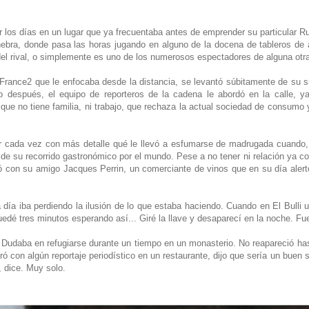
los días en un lugar que ya frecuentaba antes de emprender su particular R
nebra, donde pasa las horas jugando en alguno de la docena de tableros de a
del rival, o simplemente es uno de los numerosos espectadores de alguna otra
ce2 que le enfocaba desde la distancia, se levantó súbitamente de su sil
co después, el equipo de reporteros de la cadena le abordó en la calle, 
 que no tiene familia, ni trabajo, que rechaza la actual sociedad de consumo 
car cada vez con más detalle qué le llevó a esfumarse de madrugada cuando, 
2 de su recorrido gastronómico por el mundo. Pese a no tener ni relación ya 
ró con su amigo Jacques Perrin, un comerciante de vinos que en su día alert
 iba perdiendo la ilusión de lo que estaba haciendo. Cuando en El Bulli un
quedé tres minutos esperando así... Giré la llave y desaparecí en la noche. Fu
. Dudaba en refugiarse durante un tiempo en un monasterio. No reapareció ha
ó con algún reportaje periodístico en un restaurante, dijo que sería un buen su
 dice. Muy solo.