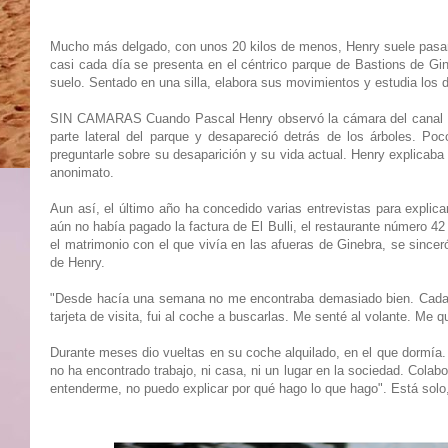
Mucho más delgado, con unos 20 kilos de menos, Henry suele pasar 
casi cada día se presenta en el céntrico parque de Bastions de Gi
suelo. Sentado en una silla, elabora sus movimientos y estudia los 
SIN CAMARAS Cuando Pascal Henry observó la cámara del canal Fran
parte lateral del parque y desapareció detrás de los árboles. Po
preguntarle sobre su desaparición y su vida actual. Henry explicaba
anonimato.
Aun así, el último año ha concedido varias entrevistas para expli
aún no había pagado la factura de El Bulli, el restaurante número 4
el matrimonio con el que vivía en las afueras de Ginebra, se since
de Henry.
"Desde hacía una semana no me encontraba demasiado bien. Cada día
tarjeta de visita, fui al coche a buscarlas. Me senté al volante. Me 
Durante meses dio vueltas en su coche alquilado, en el que dormía
no ha encontrado trabajo, ni casa, ni un lugar en la sociedad. Colabor
entenderme, no puedo explicar por qué hago lo que hago". Está solo,