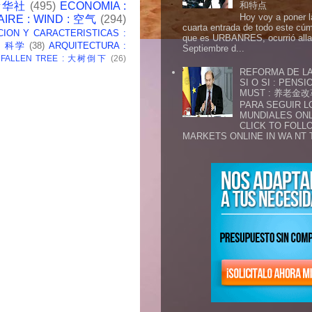
 新华社
(495)
ECONOMIA :
和特点
Hoy voy a poner l
AIRE : WIND : 空气
(294)
cuarta entrada de todo este cú
CION Y CARACTERISTICAS :
que es URBANRES, ocurrió alla 
 : 科学
(38)
ARQUITECTURA :
Septiembre d...
: FALLEN TREE : 大树倒下
(26)
REFORMA DE LA
SI O SI : PENS
MUST : 养老
PARA SEGUIR 
MUNDIALES ONL
CLICK TO FOLL
MARKETS ONLINE IN WA NT 