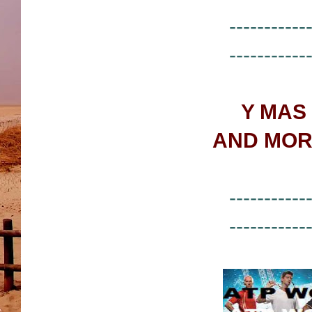
-----------
-----------
Y MAS
AND MOR
-----------
-----------