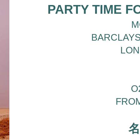
PARTY TIME F
M
BARCLAYS
LON
O
FROM
名