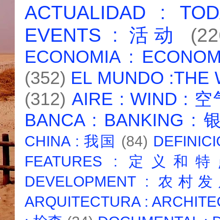
ACTUALIDAD : T
EVENTS : 活动
(22
ECONOMIA : ECONO
(352)
EL MUNDO :THE
(312)
AIRE : WIND : 
BANCA : BANKING :
CHINA : 我国
(84)
DEFINICI
FEATURES : 定义和
DEVELOPMENT : 农村
ARQUITECTURA : ARCHIT