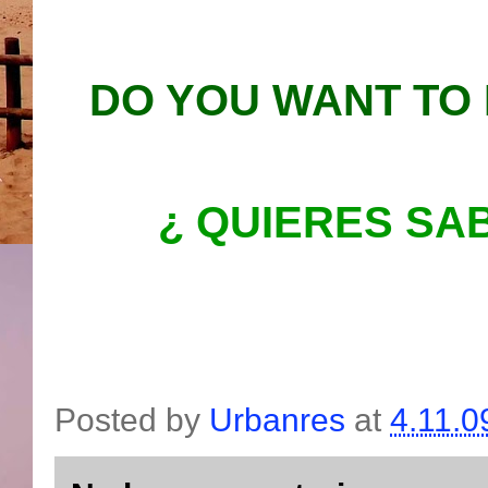
DO YOU WANT TO
¿ QUIERES SA
Posted by
Urbanres
at
4.11.0