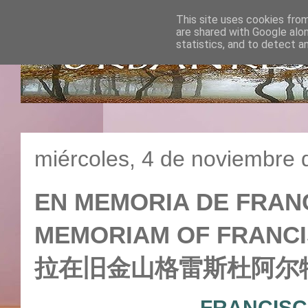
This site uses cookies from
are shared with Google alo
statistics, and to detect a
miércoles, 4 de noviembre 
EN MEMORIA DE FRANC
MEMORIAM OF FRANCI
拉在旧金山格雷斯杜阿尔
FRANCISC