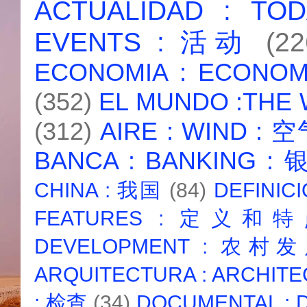
ACTUALIDAD : T
EVENTS : 活动
(22
ECONOMIA : ECONO
(352)
EL MUNDO :THE
(312)
AIRE : WIND : 
BANCA : BANKING :
CHINA : 我国
(84)
DEFINICI
FEATURES : 定义和
DEVELOPMENT : 农村
ARQUITECTURA : ARCHIT
: 检查
(34)
DOCUMENTAL :