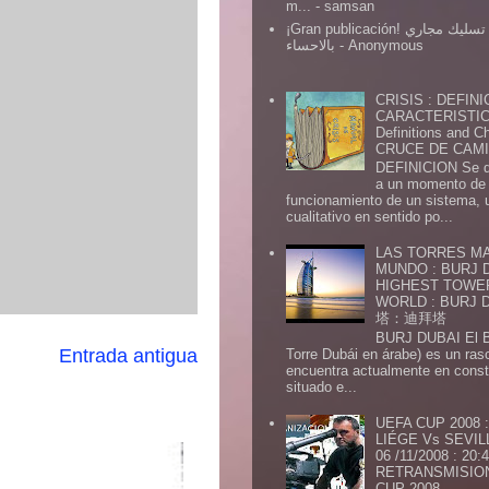
m...
- samsan
¡Gran publicación! شركة تسليك مجاري
بالاحساء
- Anonymous
CRISIS : DEFINI
CARACTERISTICA
Definitions and Ch
CRUCE DE CAMIN
DEFINICION Se de
a un momento de 
funcionamiento de un sistema,
cualitativo en sentido po...
LAS TORRES MA
MUNDO : BURJ D
HIGHEST TOWE
WORLD : BURJ
塔：迪拜塔
BURJ DUBAI El Burj Du
Entrada antigua
Torre Dubái en árabe) es un ras
encuentra actualmente en const
situado e...
UEFA CUP 2008
LIÉGE Vs SEVIL
06 /11/2008 : 20
RETRANSMISION 
CUP 2008