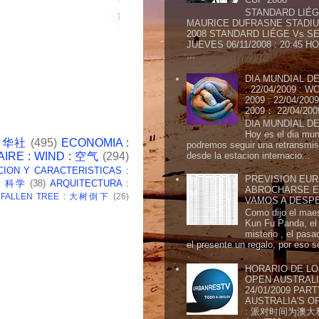
STANDARD LIÉG
MAURICE DUFRASNE STADIU
2008 STANDARD LIÉGE Vs SE
JUEVES 06/11/2008 : 20:45
...
DIA MUNDIAL DE
: 22/04/2009 :
2009 : 22/04/2
2009： 22/04/20
DIA MUNDIAL DE
Hoy es el dia mund
 新华社
(495)
ECONOMIA :
podremos seguir una retransmis
desde la estacion internacio...
AIRE : WIND : 空气
(294)
CION Y CARACTERISTICAS :
PREVISION EURI
 : 科学
(38)
ARQUITECTURA :
ABROCHARSE E
: FALLEN TREE : 大树倒下
(26)
VAMOS A DESP
Como dijo el maes
Kun Fu Panda, el 
misterio , el pasa
el presente un regalo, por eso s
HORARIO DE LO
OPEN AUSTRALIA
24/01/2009 PAR
AUSTRALIA'S OP
: 派对时间为澳大