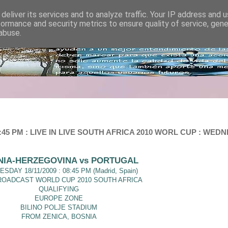
deliver its services and to analyze traffic. Your IP address and 
formance and security metrics to ensure quality of service, gen
abuse.
8:45 PM : LIVE IN LIVE SOUTH AFRICA 2010 WORL CUP : WE
NIA-HERZEGOVINA vs PORTUGAL
SDAY 18/11/2009 : 08:45 PM (Madrid, Spain)
ROADCAST WORLD CUP 2010 SOUTH AFRICA
QUALIFYING
EUROPE ZONE
BILINO POLJE STADIUM
FROM ZENICA, BOSNIA