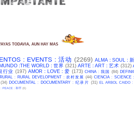
VAYAS TODAVIA, AUN HAY MAS
ENTOS : EVENTS : 活动
(2269)
ALMA : SOUL :
 MUNDO :THE WORLD : 世界
(321)
ARTE : ART : 艺术
(312)
: 银行业
(197)
AMOR : LOVE : 爱
(173)
CHINA : 我国
(84)
DEFINI
 RURAL : RURAL DEVELOPMENT : 农村发展
(44)
CIENCIA : SCIENCE
(34)
DOCUMENTAL : DOCUMENTARY : 纪录片
(31)
EL ARBOL CAIDO 
 : PEACE : 和平
(6)