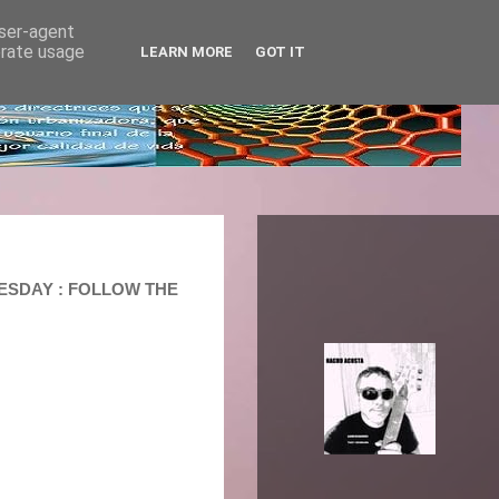
user-agent
erate usage
LEARN MORE
GOT IT
DNESDAY : FOLLOW THE