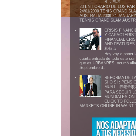
年：网球
23 EN HORARIO DE LOS PAR
24/01/2009 TENIS GRAND SL
AUSTRALIA 2009 24 JANUARY 
TENNIS GRAND SLAM AUSTR.
CRISIS FINANCI
Y CARACTERIST
FINANCIAL CRIS
AND FEATURE
和特点
Hoy voy a poner l
cuarta entrada de todo este cú
que es URBANRES, ocurrió alla 
Septiembre d...
REFORMA DE LA
SI O SI : PENS
MUST : 养老
PARA SEGUIR 
MUNDIALES ONL
CLICK TO FOLL
MARKETS ONLINE IN WA NT 