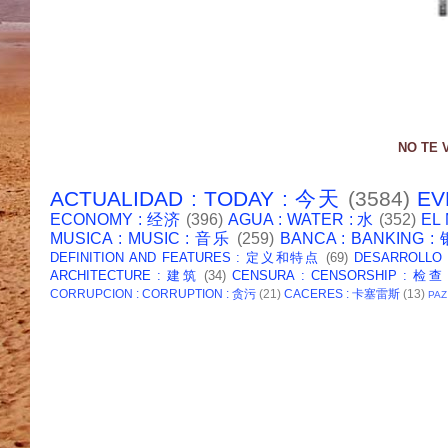
NO TE 
ACTUALIDAD : TODAY : 今天
(3584)
EV
ECONOMY : 经济
(396)
AGUA : WATER : 水
(352)
EL
MUSICA : MUSIC : 音乐
(259)
BANCA : BANKING 
DEFINITION AND FEATURES : 定义和特点
(69)
DESARROLLO
ARCHITECTURE : 建筑
(34)
CENSURA : CENSORSHIP : 检查
CORRUPCION : CORRUPTION : 贪污
(21)
CACERES : 卡塞雷斯
(13)
PAZ