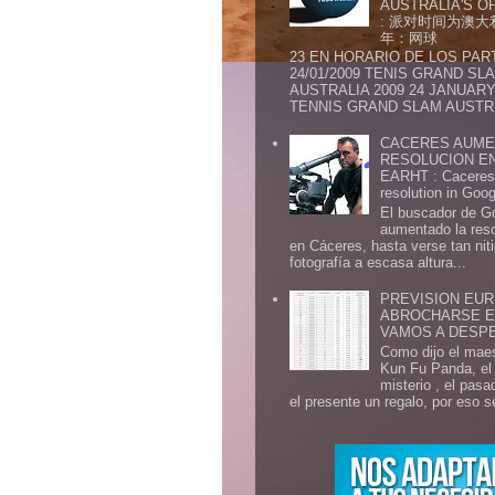
AUSTRALIA'S OP
: 派对时间为澳大
年：网球
23 EN HORARIO DE LOS PAR
24/01/2009 TENIS GRAND SL
AUSTRALIA 2009 24 JANUARY 
TENNIS GRAND SLAM AUSTR.
CACERES AUME
RESOLUCION E
EARHT : Caceres 
resolution in Goo
El buscador de G
aumentado la res
en Cáceres, hasta verse tan ni
fotografía a escasa altura...
PREVISION EURI
ABROCHARSE E
VAMOS A DESP
Como dijo el maes
Kun Fu Panda, el 
misterio , el pasa
el presente un regalo, por eso s