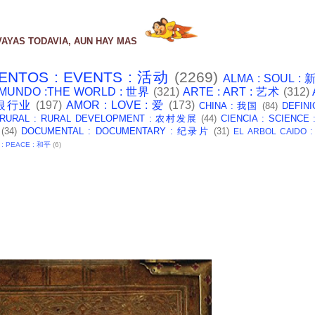
VAYAS TODAVIA, AUN HAY MAS
ENTOS : EVENTS : 活动
(2269)
ALMA : SOUL :
 MUNDO :THE WORLD : 世界
(321)
ARTE : ART : 艺术
(312)
: 银行业
(197)
AMOR : LOVE : 爱
(173)
CHINA : 我国
(84)
DEFINI
 RURAL : RURAL DEVELOPMENT : 农村发展
(44)
CIENCIA : SCIENCE
(34)
DOCUMENTAL : DOCUMENTARY : 纪录片
(31)
EL ARBOL CAIDO 
 : PEACE : 和平
(6)