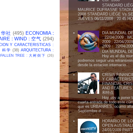
STANDARD LIÉG
MAURICE DUFRASNE STADIU
2008 STANDARD LIÉGE Vs SE
JUEVES 06/11/2008 : 20:45
...
 新华社
(495)
ECONOMIA :
DIA MUNDIAL DE
: 22/04/2009 :
AIRE : WIND : 空气
(294)
2009 : 22/04/2
CION Y CARACTERISTICAS :
2009： 22/04/20
 : 科学
(38)
ARQUITECTURA :
DIA MUNDIAL DE
: FALLEN TREE : 大树倒下
(26)
Hoy es el dia mund
podremos seguir una retransmis
desde la estacion internacio...
CRISIS FINANCI
Y CARACTERIST
FINANCIAL CRIS
AND FEATURE
和特点
Hoy voy a poner l
cuarta entrada de todo este cú
que es URBANRES, ocurrió alla 
Septiembre d...
HORARIO DE LO
OPEN AUSTRALIA
24/01/2009 PAR