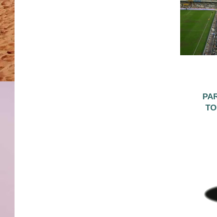
PAR
TO