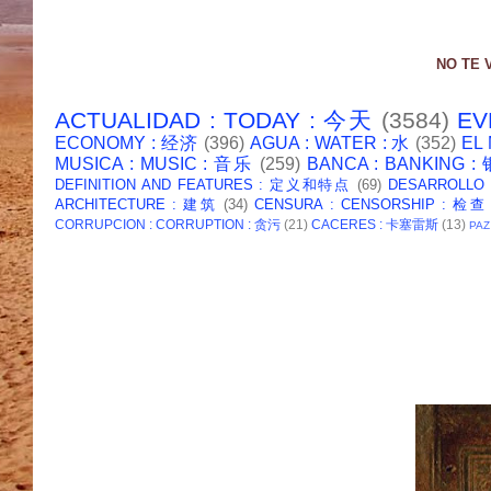
NO TE 
ACTUALIDAD : TODAY : 今天
(3584)
EV
ECONOMY : 经济
(396)
AGUA : WATER : 水
(352)
EL
MUSICA : MUSIC : 音乐
(259)
BANCA : BANKING 
DEFINITION AND FEATURES : 定义和特点
(69)
DESARROLLO
ARCHITECTURE : 建筑
(34)
CENSURA : CENSORSHIP : 检查
CORRUPCION : CORRUPTION : 贪污
(21)
CACERES : 卡塞雷斯
(13)
PAZ