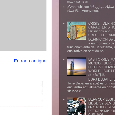
m...
- samsan
¡Gran publicación! شركة تسليك مجاري
بالاحساء
- Anonymous
CRISIS : DEFINI
CARACTERISTICA
Definitions and Ch
CRUCE DE CAMIN
DEFINICION Se de
a un momento de 
funcionamiento de un sistema,
cualitativo en sentido po...
LAS TORRES MA
Entrada antigua
MUNDO : BURJ D
HIGHEST TOWE
WORLD : BURJ
塔：迪拜塔
BURJ DUBAI El Burj Du
Torre Dubái en árabe) es un ras
encuentra actualmente en const
situado e...
UEFA CUP 2008
LIÉGE Vs SEVIL
06 /11/2008 : 20
RETRANSMISION 
CUP 2008