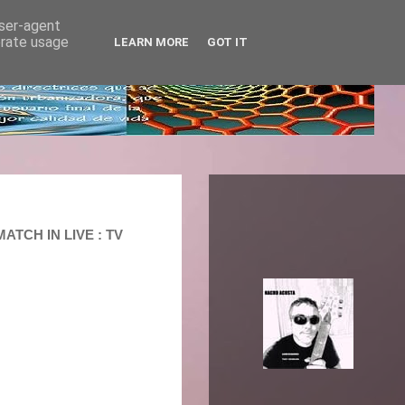
user-agent
erate usage
LEARN MORE
GOT IT
ATCH IN LIVE : TV