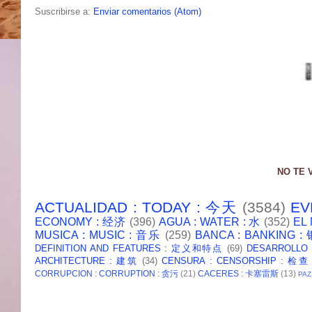
Suscribirse a:
Enviar comentarios (Atom)
NO TE 
ACTUALIDAD : TODAY : 今天
(3584)
EV
ECONOMY : 经济
(396)
AGUA : WATER : 水
(352)
EL
MUSICA : MUSIC : 音乐
(259)
BANCA : BANKING 
DEFINITION AND FEATURES : 定义和特点
(69)
DESARROLLO
ARCHITECTURE : 建筑
(34)
CENSURA : CENSORSHIP : 检查
CORRUPCION : CORRUPTION : 贪污
(21)
CACERES : 卡塞雷斯
(13)
PAZ