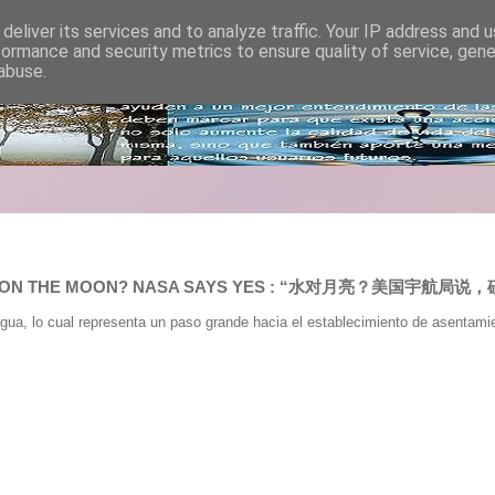
deliver its services and to analyze traffic. Your IP address and 
formance and security metrics to ensure quality of service, gen
abuse.
WATER ON THE MOON? NASA SAYS YES : “水对月亮？美国宇航局说，
ua, lo cual representa un paso grande hacia el establecimiento de asentamie