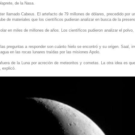
laprete, de la Nasa.
áter llamado Cabeus. El artefacto de 79 millones de dólares, precedido por 
nube de materiales que los científicos pudieran analizar en busca de la presen
 solar en miles de millones de años. Los científicos pudieron analizar el polvo
las preguntas a responder son cuánto hielo se encontró y su origen. Saal, in
agua en las rocas lunares traídas por las misiones Apolo.
fuera de la Luna por acreción de meteoritos y cometas. La otra idea es que
 explicó.