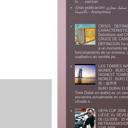
m...
- samsan
¡Gran publicación! شركة تسليك مجاري
بالاحساء
- Anonymous
CRISIS : DEFINI
CARACTERISTICA
Definitions and Ch
CRUCE DE CAMIN
DEFINICION Se de
a un momento de 
funcionamiento de un sistema,
cualitativo en sentido po...
LAS TORRES MA
MUNDO : BURJ D
HIGHEST TOWE
WORLD : BURJ
塔：迪拜塔
BURJ DUBAI El Burj Du
Torre Dubái en árabe) es un ras
encuentra actualmente en const
situado e...
UEFA CUP 2008
LIÉGE Vs SEVIL
06 /11/2008 : 20
RETRANSMISION 
CUP 2008