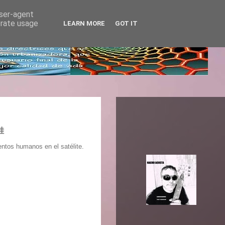
user-agent
erate usage
LEARN MORE
GOT IT
硅
ntos humanos en el satélite.