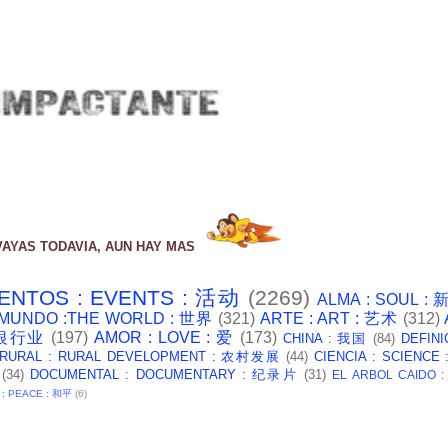
VAYAS TODAVIA, AUN HAY MAS
ENTOS : EVENTS : 活动
(2269)
ALMA : SOUL :
 MUNDO :THE WORLD : 世界
(321)
ARTE : ART : 艺术
(312)
: 银行业
(197)
AMOR : LOVE : 爱
(173)
CHINA : 我国
(84)
DEFINI
 RURAL : RURAL DEVELOPMENT : 农村发展
(44)
CIENCIA : SCIENCE
(34)
DOCUMENTAL : DOCUMENTARY : 纪录片
(31)
EL ARBOL CAIDO 
 : PEACE : 和平
(6)