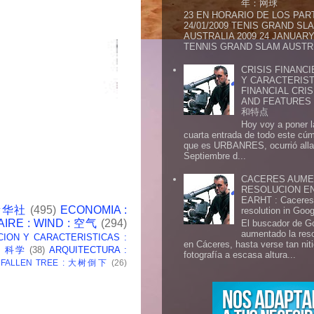
年：网球
23 EN HORARIO DE LOS PAR
24/01/2009 TENIS GRAND SL
AUSTRALIA 2009 24 JANUARY 
TENNIS GRAND SLAM AUSTR.
CRISIS FINANCI
Y CARACTERIST
FINANCIAL CRIS
AND FEATURE
和特点
Hoy voy a poner l
cuarta entrada de todo este cú
que es URBANRES, ocurrió alla 
Septiembre d...
CACERES AUME
RESOLUCION E
EARHT : Caceres 
 新华社
(495)
ECONOMIA :
resolution in Goo
AIRE : WIND : 空气
(294)
El buscador de G
aumentado la res
CION Y CARACTERISTICAS :
en Cáceres, hasta verse tan ni
 : 科学
(38)
ARQUITECTURA :
fotografía a escasa altura...
: FALLEN TREE : 大树倒下
(26)