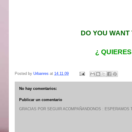
DO YOU WANT 
¿ QUIERES
Posted by
Urbanres
at
14.11.09
No hay comentarios:
Publicar un comentario
GRACIAS POR SEGUIR ACOMPAÑANDONOS : ESPERAMOS T