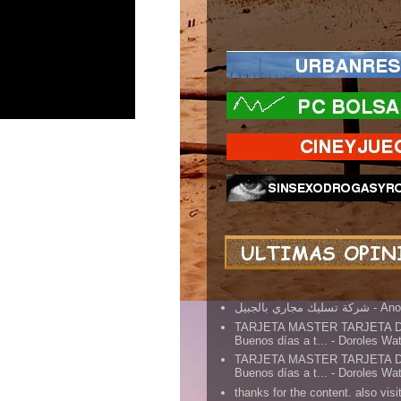
شركة تسليك مجاري بالجبيل
- An
TARJETA MASTER TARJETA 
Buenos días a t...
- Doroles Wa
TARJETA MASTER TARJETA 
Buenos días a t...
- Doroles Wa
thanks for the content. also visit