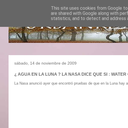
This site uses cookies from Google to 
are shared with Google along with per
statistics, and to detect and address 
sábado, 14 de noviembre de 2009
¿ AGUA EN LA LUNA ? LA NASA DICE QUE SI : 
La Nasa anunció ayer que encontró pruebas de que en la Luna hay ag