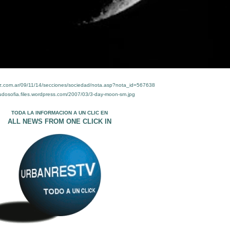
oz.com.ar/09/11/14/secciones/sociedad/nota.asp?nota_id=567638
/ludosofia.files.wordpress.com/2007/03/3-day-moon-sm.jpg
TODA LA INFORMACION A UN CLIC EN
ALL NEWS FROM ONE CLICK IN