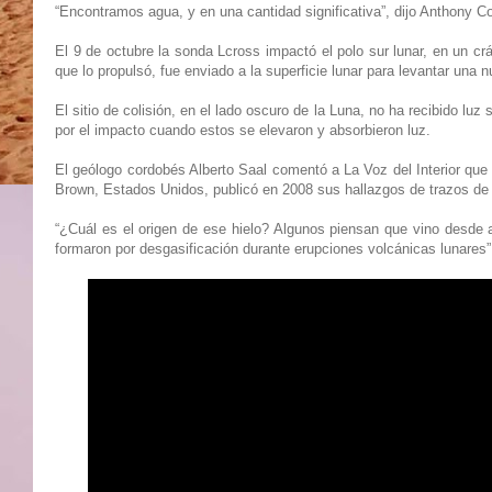
“Encontramos agua, y en una cantidad significativa”, dijo Anthony Co
El 9 de octubre la sonda Lcross impactó el polo sur lunar, en un cr
que lo propulsó, fue enviado a la superficie lunar para levantar una 
El sitio de colisión, en el lado oscuro de la Luna, no ha recibido luz
por el impacto cuando estos se elevaron y absorbieron luz.
El geólogo cordobés Alberto Saal comentó a La Voz del Interior que 
Brown, Estados Unidos, publicó en 2008 sus hallazgos de trazos de 
“¿Cuál es el origen de ese hielo? Algunos piensan que vino desde a
formaron por desgasificación durante erupciones volcánicas lunares”,