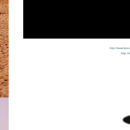
http://www.lav
http:/