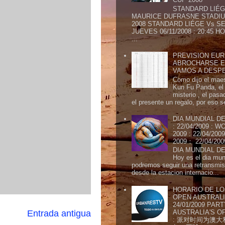
STANDARD LIÉG
MAURICE DUFRASNE STADIU
2008 STANDARD LIÉGE Vs SE
JUEVES 06/11/2008 : 20:45
...
PREVISION EURI
ABROCHARSE E
VAMOS A DESP
Como dijo el maes
Kun Fu Panda, el 
misterio , el pasa
el presente un regalo, por eso s
DIA MUNDIAL DE
: 22/04/2009 :
2009 : 22/04/2
2009： 22/04/20
DIA MUNDIAL DE
Hoy es el dia mund
podremos seguir una retransmis
desde la estacion internacio...
HORARIO DE LO
OPEN AUSTRALIA
24/01/2009 PAR
Entrada antigua
AUSTRALIA'S OP
: 派对时间为澳大