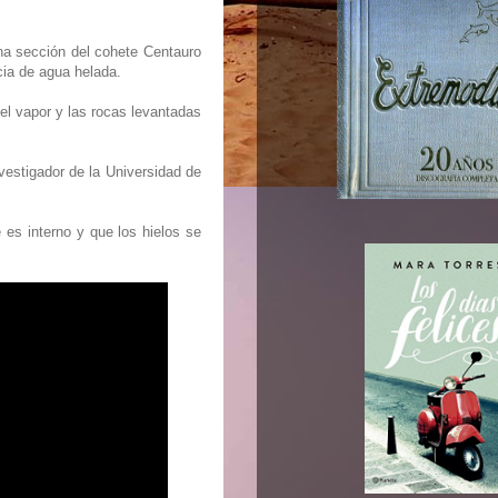
una sección del cohete Centauro
cia de agua helada.
, el vapor y las rocas levantadas
vestigador de la Universidad de
 es interno y que los hielos se