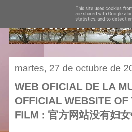
This site uses cookies from
are shared with Google alo
statistics, and to detect a
martes, 27 de octubre de 2
WEB OFICIAL DE LA MU
OFFICIAL WEBSITE OF
FILM : 官方网站没有妇