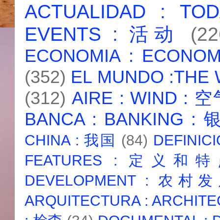
ACTUALIDAD : T
EVENTS : 活动
(22
ECONOMIA : ECONO
(352)
EL MUNDO :THE
(312)
AIRE : WIND : 
BANCA : BANKING :
CHINA : 我国
(84)
DEFINICI
FEATURES : 定义和
DEVELOPMENT : 农村
ARQUITECTURA : ARCHIT