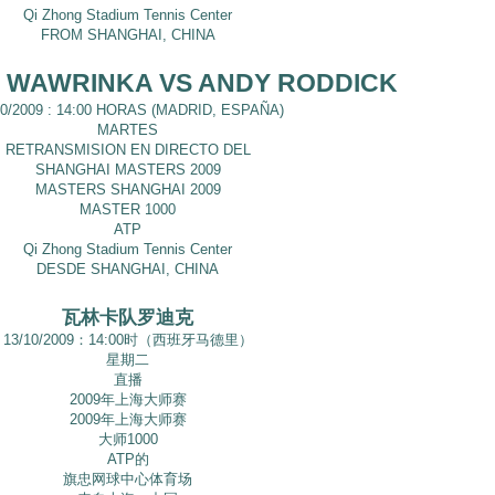
Qi Zhong Stadium Tennis Center
FROM SHANGHAI, CHINA
S WAWRINKA VS ANDY RODDICK
10/2009 : 14:00 HORAS (MADRID, ESPAÑA)
MARTES
RETRANSMISION EN DIRECTO DEL
SHANGHAI MASTERS 2009
MASTERS SHANGHAI 2009
MASTER 1000
ATP
Qi Zhong Stadium Tennis Center
DESDE SHANGHAI, CHINA
瓦林卡队罗迪克
13/10/2009：14:00时（西班牙马德里）
星期二
直播
2009年上海大师赛
2009年上海大师赛
大师1000
ATP的
旗忠网球中心体育场