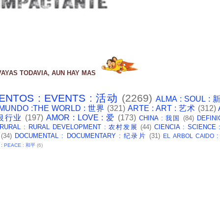
VAYAS TODAVIA, AUN HAY MAS
ENTOS : EVENTS : 活动
(2269)
ALMA : SOUL :
 MUNDO :THE WORLD : 世界
(321)
ARTE : ART : 艺术
(312)
: 银行业
(197)
AMOR : LOVE : 爱
(173)
CHINA : 我国
(84)
DEFINI
 RURAL : RURAL DEVELOPMENT : 农村发展
(44)
CIENCIA : SCIENCE
(34)
DOCUMENTAL : DOCUMENTARY : 纪录片
(31)
EL ARBOL CAIDO 
 : PEACE : 和平
(6)