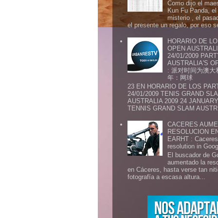
Como dijo el maes
Kun Fu Panda, el 
misterio , el pasa
el presente un regalo, por eso s
HORARIO DE LO
OPEN AUSTRALIA
24/01/2009 PAR
AUSTRALIA'S OP
: 派对时间为澳大
年：网球
23 EN HORARIO DE LOS PAR
24/01/2009 TENIS GRAND SL
AUSTRALIA 2009 24 JANUARY 
TENNIS GRAND SLAM AUSTR.
CACERES AUME
RESOLUCION E
EARHT : Caceres 
resolution in Goo
El buscador de G
aumentado la res
en Cáceres, hasta verse tan ni
fotografía a escasa altura...