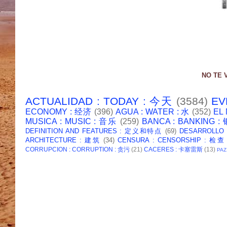
NO TE 
ACTUALIDAD : TODAY : 今天
(3584)
EV
ECONOMY : 经济
(396)
AGUA : WATER : 水
(352)
EL
MUSICA : MUSIC : 音乐
(259)
BANCA : BANKING 
DEFINITION AND FEATURES : 定义和特点
(69)
DESARROLLO
ARCHITECTURE : 建筑
(34)
CENSURA : CENSORSHIP : 检查
CORRUPCION : CORRUPTION : 贪污
(21)
CACERES : 卡塞雷斯
(13)
PAZ