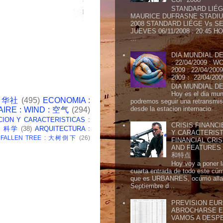
STANDARD LIÉG
MAURICE DUFRASNE STADIU
2008 STANDARD LIÉGE Vs SE
JUEVES 06/11/2008 : 20:45
...
DIA MUNDIAL DE
: 22/04/2009 :
2009 : 22/04/2
2009： 22/04/20
DIA MUNDIAL DE
Hoy es el dia mund
 新华社
(495)
ECONOMIA :
podremos seguir una retransmis
desde la estacion internacio...
AIRE : WIND : 空气
(294)
CION Y CARACTERISTICAS :
CRISIS FINANCI
 : 科学
(38)
ARQUITECTURA :
Y CARACTERIST
: FALLEN TREE : 大树倒下
(26)
FINANCIAL CRIS
AND FEATURE
和特点
Hoy voy a poner l
cuarta entrada de todo este cú
que es URBANRES, ocurrió alla 
Septiembre d...
PREVISION EURI
ABROCHARSE E
VAMOS A DESP