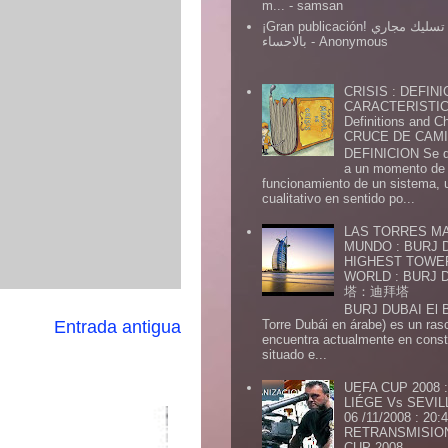
m...
- samsan
¡Gran publicación! شركة تسليك مجاري
بالاحساء
- Anonymous
CRISIS : DEFINI
CARACTERISTICA
Definitions and Ch
CRUCE DE CAMIN
DEFINICION Se de
a un momento de 
funcionamiento de un sistema,
cualitativo en sentido po...
LAS TORRES MA
MUNDO : BURJ D
HIGHEST TOWE
WORLD : BURJ
塔：迪拜塔
BURJ DUBAI El Burj Du
Entrada antigua
Torre Dubái en árabe) es un ras
encuentra actualmente en const
situado e...
UEFA CUP 2008
LIÉGE Vs SEVIL
06 /11/2008 : 20
RETRANSMISION 
CUP 2008