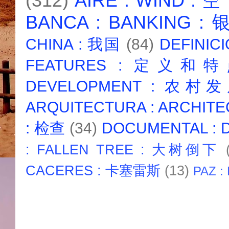
(312)
AIRE : WIND : 
BANCA : BANKING :
CHINA : 我国
(84)
DEFINICI
FEATURES : 定义和
DEVELOPMENT : 农村
ARQUITECTURA : ARCHIT
: 检查
(34)
DOCUMENTAL :
: FALLEN TREE : 大树倒下
CACERES : 卡塞雷斯
(13)
PAZ :