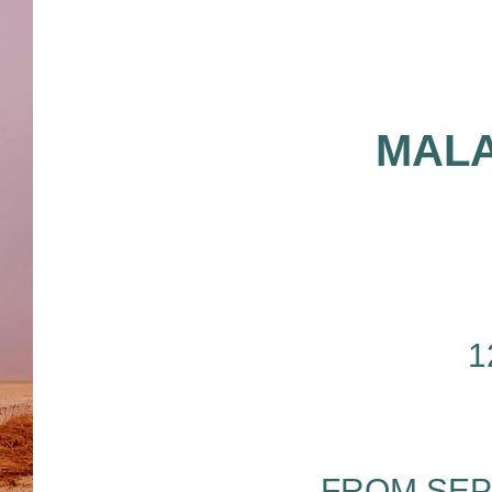
MALA
1
FROM SEP