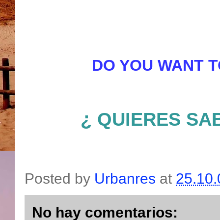
DO
Y
OU WA
NT 
¿ QUIERES SA
Posted by
Urbanres
at
25.10.
No hay comentarios: