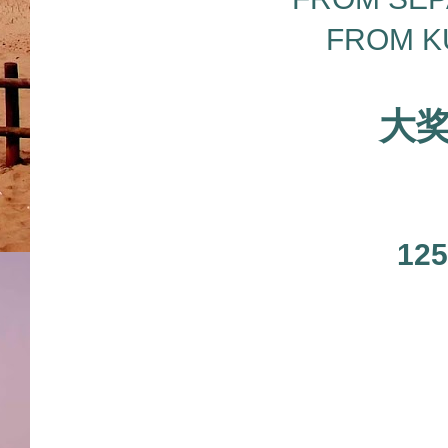
FROM K
大
12