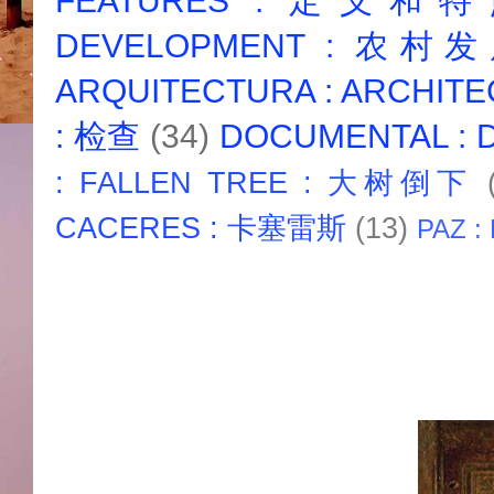
FEATURES : 定义和
DEVELOPMENT : 农村
ARQUITECTURA : ARCHIT
: 检查
(34)
DOCUMENTAL :
: FALLEN TREE : 大树倒下
CACERES : 卡塞雷斯
(13)
PAZ :