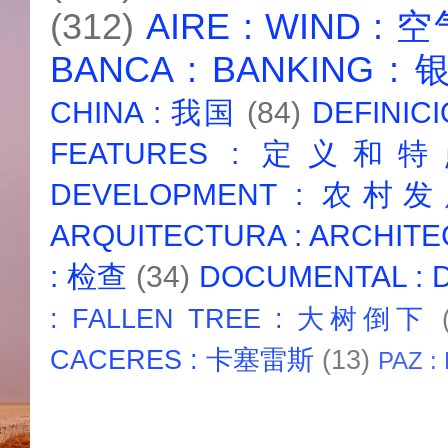
(312)
AIRE : WIND : 
BANCA : BANKING :
CHINA : 我国
(84)
DEFINICI
FEATURES : 定义和
DEVELOPMENT : 农村
ARQUITECTURA : ARCHIT
: 检查
(34)
DOCUMENTAL :
: FALLEN TREE : 大树倒下
CACERES : 卡塞雷斯
(13)
PAZ :