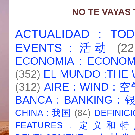
NO TE VAYAS
ACTUALIDAD : T
EVENTS : 活动
(22
ECONOMIA : ECONO
(352)
EL MUNDO :THE
(312)
AIRE : WIND : 
BANCA : BANKING :
CHINA : 我国
(84)
DEFINICI
FEATURES : 定义和