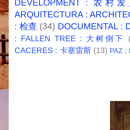
DEVELOPMENT : 农村
ARQUITECTURA : ARCHIT
: 检查
(34)
DOCUMENTAL :
: FALLEN TREE : 大树倒下
CACERES : 卡塞雷斯
(13)
PAZ :