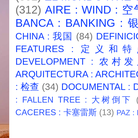
(312)
AIRE : WIND : 
BANCA : BANKING :
CHINA : 我国
(84)
DEFINICI
FEATURES : 定义和
DEVELOPMENT : 农村
ARQUITECTURA : ARCHIT
: 检查
(34)
DOCUMENTAL :
: FALLEN TREE : 大树倒下
CACERES : 卡塞雷斯
(13)
PAZ :