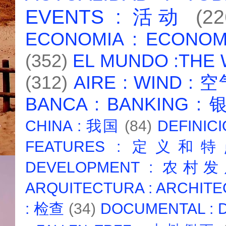
EVENTS : 活动
(22
ECONOMIA : ECONO
(352)
EL MUNDO :THE
(312)
AIRE : WIND : 
BANCA : BANKING :
CHINA : 我国
(84)
DEFINICI
FEATURES : 定义和
DEVELOPMENT : 农村
ARQUITECTURA : ARCHIT
: 检查
(34)
DOCUMENTAL :