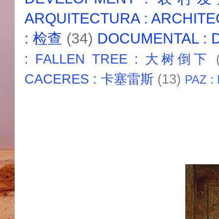
ARQUITECTURA : ARCHIT
: 检查
(34)
DOCUMENTAL :
: FALLEN TREE : 大树倒下
CACERES : 卡塞雷斯
(13)
PAZ :