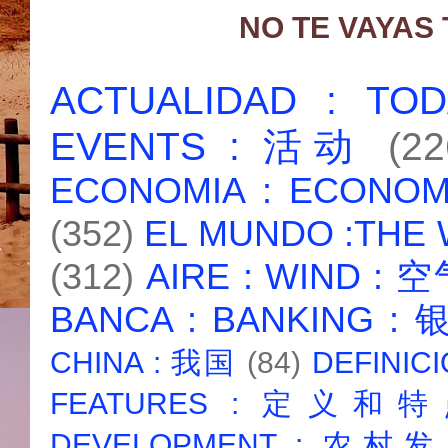
NO TE VAYAS
ACTUALIDAD : T
EVENTS : 活动
(22
ECONOMIA : ECONO
(352)
EL MUNDO :THE
(312)
AIRE : WIND : 
BANCA : BANKING :
CHINA : 我国
(84)
DEFINICI
FEATURES : 定义和
DEVELOPMENT : 农村