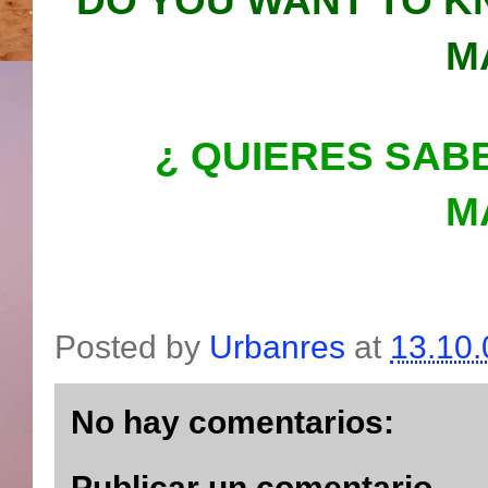
DO YOU WANT TO K
M
¿ QUIERES SAB
M
Posted by
Urbanres
at
13.10.
No hay comentarios:
Publicar un comentario