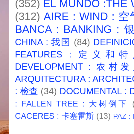
(352)
EL MUNDO :THE
(312)
AIRE : WIND : 
BANCA : BANKING :
CHINA : 我国
(84)
DEFINICI
FEATURES : 定义和
DEVELOPMENT : 农村
ARQUITECTURA : ARCHIT
: 检查
(34)
DOCUMENTAL :
: FALLEN TREE : 大树倒下
CACERES : 卡塞雷斯
(13)
PAZ :