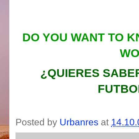
DO YOU WANT TO K
WO
¿QUIERES SABE
FUTBO
Posted by
Urbanres
at
14.10.