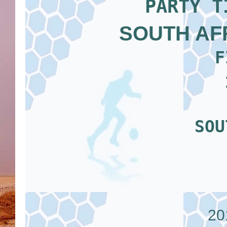
P
ARTY T
SOUTH AF
F
SOU
2