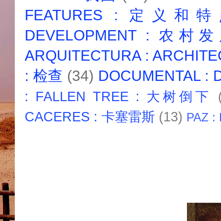
FEATURES : 定义和
DEVELOPMENT : 农村
ARQUITECTURA : ARCHIT
: 检查
(34)
DOCUMENTAL :
: FALLEN TREE : 大树倒下
CACERES : 卡塞雷斯
(13)
PAZ :