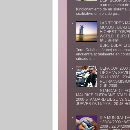
DEFINICION Se de
a un momento de 
funcionamiento de un sistema,
cualitativo en sentido po...
LAS TORRES MA
MUNDO : BURJ D
HIGHEST TOWE
WORLD : BURJ
塔：迪拜塔
BURJ DUBAI El Burj Du
Torre Dubái en árabe) es un ras
encuentra actualmente en const
situado e...
UEFA CUP 2008
LIÉGE Vs SEVIL
06 /11/2008 : 20
RETRANSMISION 
CUP 2008
STANDARD LIÉG
MAURICE DUFRASNE STADIU
2008 STANDARD LIÉGE Vs SE
JUEVES 06/11/2008 : 20:45
...
DIA MUNDIAL DE
: 22/04/2009 :
2009 : 22/04/2