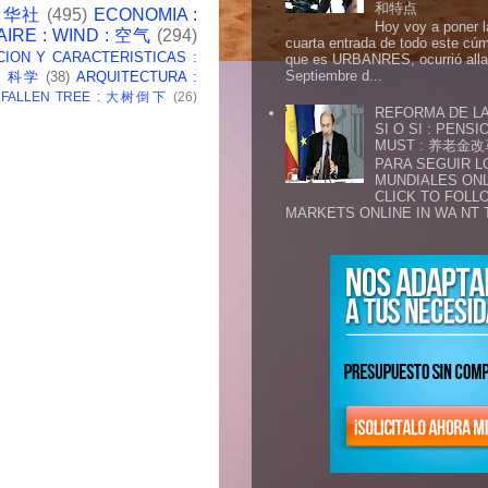
和特点
 新华社
(495)
ECONOMIA :
Hoy voy a poner l
AIRE : WIND : 空气
(294)
cuarta entrada de todo este cú
CION Y CARACTERISTICAS :
que es URBANRES, ocurrió alla 
Septiembre d...
 : 科学
(38)
ARQUITECTURA :
: FALLEN TREE : 大树倒下
(26)
REFORMA DE LA
SI O SI : PENS
MUST : 养老
PARA SEGUIR 
MUNDIALES ONL
CLICK TO FOLL
MARKETS ONLINE IN WA NT 