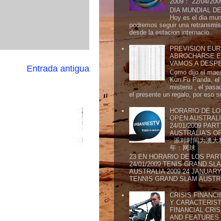
2009： 22/04/20
DIA MUNDIAL DE
Hoy es el dia mund
podremos seguir una retransmis
desde la estacion internacio...
PREVISION EURI
ABROCHARSE E
VAMOS A DESP
Entrada antigua
Como dijo el maes
Kun Fu Panda, el 
misterio , el pasa
el presente un regalo, por eso s
HORARIO DE LO
OPEN AUSTRALIA
24/01/2009 PAR
AUSTRALIA'S OP
: 派对时间为澳大
年：网球
23 EN HORARIO DE LOS PAR
24/01/2009 TENIS GRAND SL
AUSTRALIA 2009 24 JANUARY 
TENNIS GRAND SLAM AUSTR.
CRISIS FINANCI
Y CARACTERIST
FINANCIAL CRIS
AND FEATURE