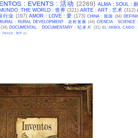
ENTOS : EVENTS : 活动
(2269)
ALMA : SOUL :
 MUNDO :THE WORLD : 世界
(321)
ARTE : ART : 艺术
(312)
: 银行业
(197)
AMOR : LOVE : 爱
(173)
CHINA : 我国
(84)
DEFINI
 RURAL : RURAL DEVELOPMENT : 农村发展
(44)
CIENCIA : SCIENCE
(34)
DOCUMENTAL : DOCUMENTARY : 纪录片
(31)
EL ARBOL CAIDO 
 : PEACE : 和平
(6)