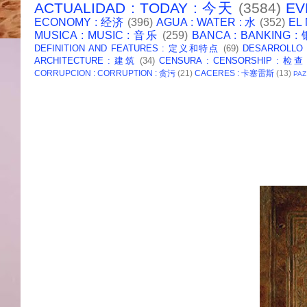
ACTUALIDAD : TODAY : 今天
(3584)
EV
ECONOMY : 经济
(396)
AGUA : WATER : 水
(352)
EL
MUSICA : MUSIC : 音乐
(259)
BANCA : BANKING 
DEFINITION AND FEATURES : 定义和特点
(69)
DESARROLLO
ARCHITECTURE : 建筑
(34)
CENSURA : CENSORSHIP : 检查
CORRUPCION : CORRUPTION : 贪污
(21)
CACERES : 卡塞雷斯
(13)
PAZ