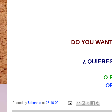
DO YOU WANT
¿ QUIERES
O 
O
Posted by
Urbanres
at
28.10.09