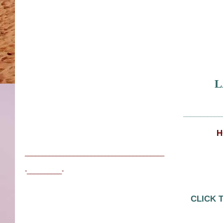
L
___________
H
________________________________________
-__________-
CLICK 