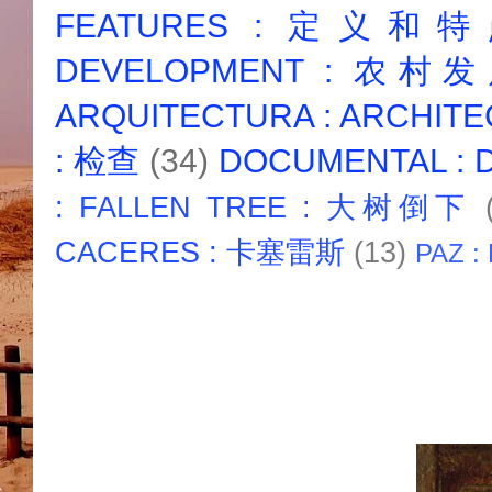
FEATURES : 定义和
DEVELOPMENT : 农村
ARQUITECTURA : ARCHIT
: 检查
(34)
DOCUMENTAL :
: FALLEN TREE : 大树倒下
CACERES : 卡塞雷斯
(13)
PAZ :