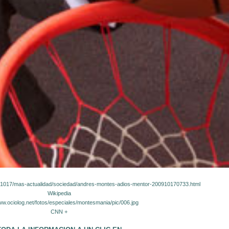
91017/mas-actualidad/sociedad/andres-montes-adios-mentor-200910170733.html
Wikipedia
ww.ociolog.net/fotos/especiales/montesmania/pic/006.jpg
CNN +