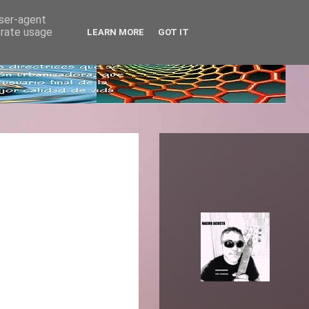
user-agent
erate usage
LEARN MORE
GOT IT