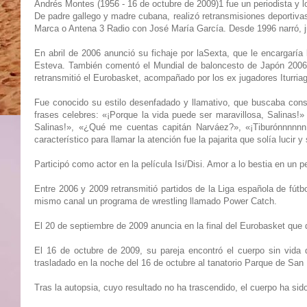
Andrés Montes (1956 - 16 de octubre de 2009)1 fue un periodista y l
De padre gallego y madre cubana, realizó retransmisiones deportiv
Marca o Antena 3 Radio con José María García. Desde 1996 narró, j
En abril de 2006 anunció su fichaje por laSexta, que le encargaría
Esteva. También comentó el Mundial de baloncesto de Japón 2006,
retransmitió el Eurobasket, acompañado por los ex jugadores Iturriag
Fue conocido su estilo desenfadado y llamativo, que buscaba const
frases celebres: «¡Porque la vida puede ser maravillosa, Salinas!» 
Salinas!», «¿Qué me cuentas capitán Narváez?», «¡Tiburónnnnnn!»
característico para llamar la atención fue la pajarita que solía lucir
Participó como actor en la película Isi/Disi. Amor a lo bestia en u
Entre 2006 y 2009 retransmitió partidos de la Liga española de fútb
mismo canal un programa de wrestling llamado Power Catch.
El 20 de septiembre de 2009 anuncia en la final del Eurobasket que 
El 16 de octubre de 2009, su pareja encontró el cuerpo sin vida
trasladado en la noche del 16 de octubre al tanatorio Parque de San I
Tras la autopsia, cuyo resultado no ha trascendido, el cuerpo ha sid