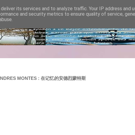
deliver its services and to analyze traffic. Your IP address and 
formance and security metrics to ensure quality of service, gen
abuse.
OF ANDRES MONTES : 在记忆的安德烈蒙特斯