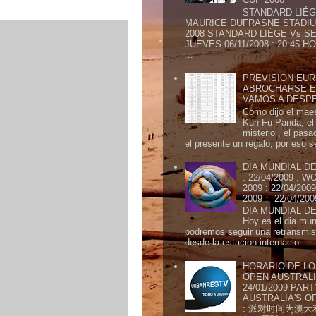
STANDARD LIÉG
MAURICE DUFRASNE STADIU
2008 STANDARD LIÉGE Vs SE
JUEVES 06/11/2008 : 20:45
...
PREVISION EURI
ABROCHARSE E
VAMOS A DESP
Como dijo el maes
Kun Fu Panda, el 
misterio , el pasa
el presente un regalo, por eso s
DIA MUNDIAL DE
: 22/04/2009 :
2009 : 22/04/2
2009： 22/04/20
DIA MUNDIAL DE
Hoy es el dia mund
podremos seguir una retransmis
desde la estacion internacio...
HORARIO DE LO
OPEN AUSTRALIA
24/01/2009 PAR
AUSTRALIA'S OP
: 派对时间为澳大