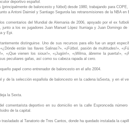
ocutor deportivo español.
as (principalmente de baloncesto y fútbol) desde 1980, trabajando para COPE
unto a Antoni Daimiel y Santiago Segurola las retransmisiones de la NBA en
 los comentarios del Mundial de Alemania de 2006, apoyado por el ex futboli
 junto a los ex jugadores Juan Manuel López Iturriaga y Juan Domingo de 
a y Epi.
antemente distinguirse. Uno de sus recursos para ello fue un argot específ
«¿Dónde están las llaves Salinas?», «¡Fútbol, pasión de multitudes!», «¡Fút
, «¡Que vienen los sioux!», «¡Jugón!», «¡Wilma, ábreme la puerta!», «¡Ra
 y sus peculiares gafas, así como su cabeza rapada al cero.
n pequeño papel como entrenador de baloncesto en el año 2004.
ol y de la selección española de baloncesto en la cadena laSexta, y en el ve
deja la Sexta.
 del comentarista deportivo en su domicilio en la calle Espronceda númer
sidro de la capital.
o trasladado al Tanatorio de Tres Cantos, donde ha quedado instalada la capill