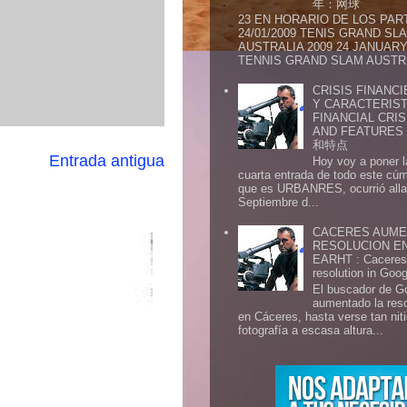
年：网球
23 EN HORARIO DE LOS PAR
24/01/2009 TENIS GRAND SL
AUSTRALIA 2009 24 JANUARY 
TENNIS GRAND SLAM AUSTR.
CRISIS FINANCI
Y CARACTERIST
FINANCIAL CRIS
AND FEATURE
和特点
Entrada antigua
Hoy voy a poner l
cuarta entrada de todo este cú
que es URBANRES, ocurrió alla 
Septiembre d...
CACERES AUME
RESOLUCION E
EARHT : Caceres 
resolution in Goo
El buscador de G
aumentado la res
en Cáceres, hasta verse tan ni
fotografía a escasa altura...