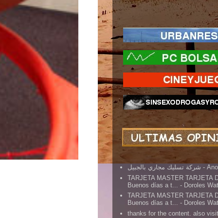
شركة تسليك مجاري بالجبيل
- An
TARJETA MASTER TARJETA 
Buenos días a t...
- Doroles Wa
TARJETA MASTER TARJETA 
Buenos días a t...
- Doroles Wa
thanks for the content. also visit