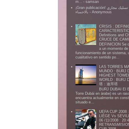
m...
- samsan
¡Gran publicación! شركة تسليك مجاري
بالاحساء
- Anonymous
CRISIS : DEFINI
CARACTERISTICA
Definitions and Ch
CRUCE DE CAMIN
DEFINICION Se de
a un momento de 
funcionamiento de un sistema,
cualitativo en sentido po...
LAS TORRES MA
MUNDO : BURJ D
HIGHEST TOWE
WORLD : BURJ
塔：迪拜塔
BURJ DUBAI El Burj Du
Torre Dubái en árabe) es un ras
encuentra actualmente en const
situado e...
UEFA CUP 2008
LIÉGE Vs SEVIL
06 /11/2008 : 20
RETRANSMISION 
CUP 2008