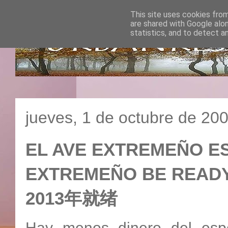
This site uses cookies from
are shared with Google alo
statistics, and to detect a
jueves, 1 de octubre de 20
EL AVE EXTREMEÑO EST
EXTREMEÑO BE REA
2013年就绪
Hay menos dinero del espe