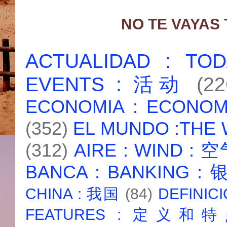
NO TE VAYAS
ACTUALIDAD : T
EVENTS : 活动
(22
ECONOMIA : ECONO
(352)
EL MUNDO :THE
(312)
AIRE : WIND : 
BANCA : BANKING :
CHINA : 我国
(84)
DEFINICI
FEATURES : 定义和