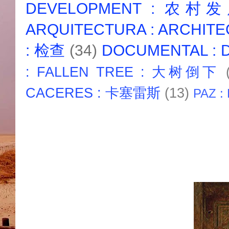
DEVELOPMENT : 农村
ARQUITECTURA : ARCHIT
: 检查
(34)
DOCUMENTAL :
: FALLEN TREE : 大树倒下
CACERES : 卡塞雷斯
(13)
PAZ :