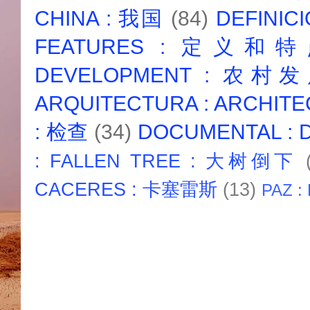
CHINA : 我国
(84)
DEFINICI
FEATURES : 定义和
DEVELOPMENT : 农村
ARQUITECTURA : ARCHIT
: 检查
(34)
DOCUMENTAL :
: FALLEN TREE : 大树倒下
CACERES : 卡塞雷斯
(13)
PAZ :