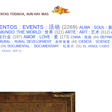
VAYAS TODAVIA, AUN HAY MAS
ENTOS : EVENTS : 活动
(2269)
ALMA : SOUL :
 MUNDO :THE WORLD : 世界
(321)
ARTE : ART : 艺术
(312)
: 银行业
(197)
AMOR : LOVE : 爱
(173)
CHINA : 我国
(84)
DEFINI
 RURAL : RURAL DEVELOPMENT : 农村发展
(44)
CIENCIA : SCIENCE
(34)
DOCUMENTAL : DOCUMENTARY : 纪录片
(31)
EL ARBOL CAIDO 
 : PEACE : 和平
(6)