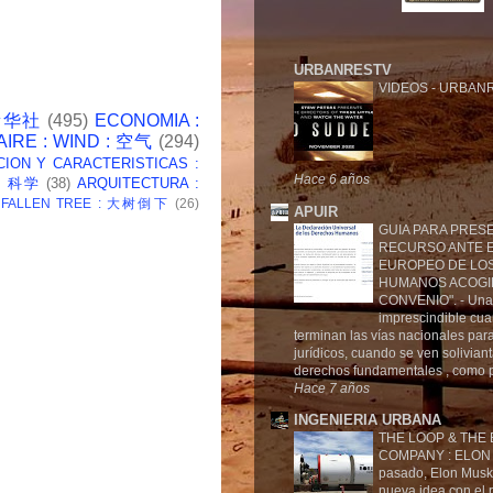
URBANRESTV
VIDEOS
-
URBANR
 新华社
(495)
ECONOMIA :
AIRE : WIND : 空气
(294)
CION Y CARACTERISTICAS :
Hace 6 años
 : 科学
(38)
ARQUITECTURA :
: FALLEN TREE : 大树倒下
(26)
APUIR
GUIA PARA PRES
RECURSO ANTE E
EUROPEO DE LO
HUMANOS ACOGI
CONVENIO".
-
Una
imprescindible cu
terminan las vías nacionales para
jurídicos, cuando se ven solivian
derechos fundamentales , como p
Hace 7 años
INGENIERIA URBANA
THE LOOP & THE
COMPANY : ELO
pasado, Elon Musk
nueva idea con el r