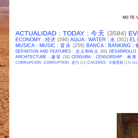
NO TE 
ACTUALIDAD : TODAY : 今天
(3584)
EV
ECONOMY : 经济
(396)
AGUA : WATER : 水
(352)
EL
MUSICA : MUSIC : 音乐
(259)
BANCA : BANKING 
DEFINITION AND FEATURES : 定义和特点
(69)
DESARROLLO
ARCHITECTURE : 建筑
(34)
CENSURA : CENSORSHIP : 检查
CORRUPCION : CORRUPTION : 贪污
(21)
CACERES : 卡塞雷斯
(13)
PAZ