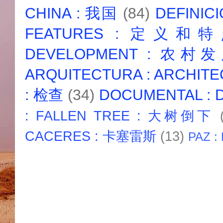
CHINA : 我国
(84)
DEFINICI
FEATURES : 定义和
DEVELOPMENT : 农村
ARQUITECTURA : ARCHIT
: 检查
(34)
DOCUMENTAL :
: FALLEN TREE : 大树倒下
CACERES : 卡塞雷斯
(13)
PAZ :