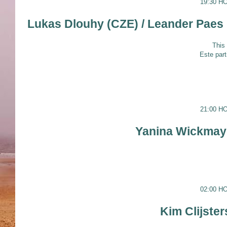
19:30 H
Lukas Dlouhy (CZE) / Leander Paes 
This
Este part
21:00 H
Yanina Wickmaye
02:00 H
Kim Clijste