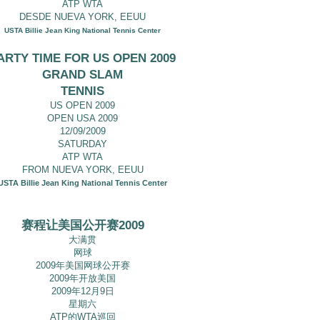
ATP WTA
DESDE NUEVA YORK, EEUU
USTA Billie Jean King National Tennis Center
ARTY TIME FOR US OPEN 2009
GRAND SLAM
TENNIS
US OPEN 2009
OPEN USA 2009
12/09/2009
SATURDAY
ATP WTA
FROM NUEVA YORK, EEUU
USTA Billie Jean King National Tennis Center
赛程让美国公开赛2009
大满贯
网球
2009年美国网球公开赛
2009年开放美国
2009年12月9日
星期六
ATP的WTA巡回