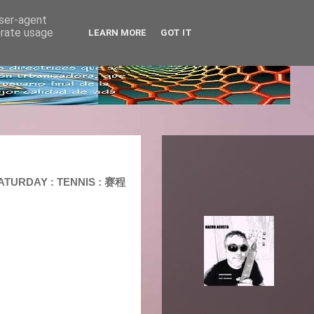
user-agent
erate usage
LEARN MORE
GOT IT
SATURDAY : TENNIS : 赛程