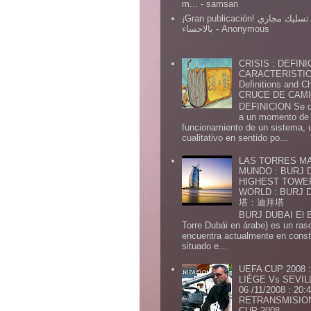
m...
- samsan
¡Gran publicación! شركة تسليك مجاري
بالاحساء
- Anonymous
CRISIS : DEFINI
CARACTERISTICA
Definitions and Ch
CRUCE DE CAMIN
DEFINICION Se de
a un momento de 
funcionamiento de un sistema,
cualitativo en sentido po...
LAS TORRES MA
MUNDO : BURJ D
HIGHEST TOWE
WORLD : BURJ
塔：迪拜塔
BURJ DUBAI El Burj Du
Torre Dubái en árabe) es un ras
encuentra actualmente en const
situado e...
UEFA CUP 2008
LIÉGE Vs SEVIL
06 /11/2008 : 20
RETRANSMISION 
CUP 2008