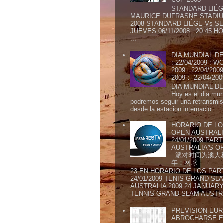
STANDARD LIÉG
MAURICE DUFRASNE STADIU
2008 STANDARD LIÉGE Vs SE
JUEVES 06/11/2008 : 20:45
...
DIA MUNDIAL DE
: 22/04/2009 :
2009 : 22/04/2
2009： 22/04/20
DIA MUNDIAL DE
Hoy es el dia mund
podremos seguir una retransmis
desde la estacion internacio...
HORARIO DE LO
OPEN AUSTRALIA
24/01/2009 PAR
AUSTRALIA'S OP
: 派对时间为澳大
年：网球
23 EN HORARIO DE LOS PAR
24/01/2009 TENIS GRAND SL
AUSTRALIA 2009 24 JANUARY 
TENNIS GRAND SLAM AUSTR.
PREVISION EURI
ABROCHARSE E