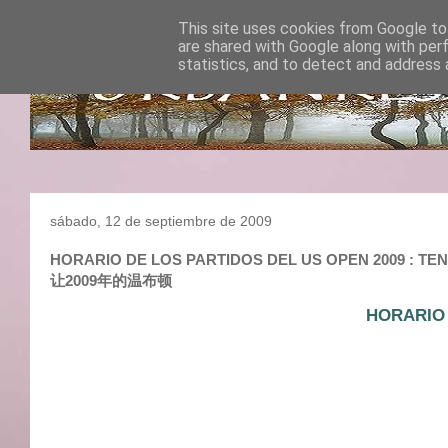
This site uses cookies from Google to 
are shared with Google along with per
statistics, and to detect and address 
sábado, 12 de septiembre de 2009
HORARIO DE LOS PARTIDOS DEL US OPEN 2009 : TENIS
让2009年的温布顿
HORARIO 