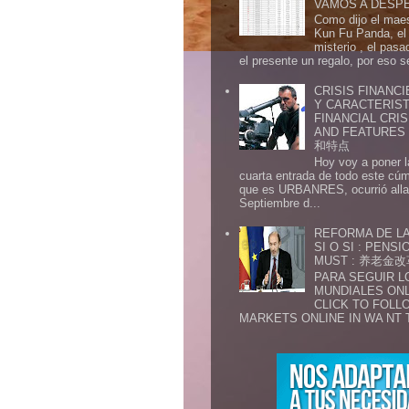
VAMOS A DESP
Como dijo el maes
Kun Fu Panda, el 
misterio , el pasa
el presente un regalo, por eso s
CRISIS FINANCI
Y CARACTERIST
FINANCIAL CRIS
AND FEATURE
和特点
Hoy voy a poner l
cuarta entrada de todo este cú
que es URBANRES, ocurrió alla 
Septiembre d...
REFORMA DE LA
SI O SI : PENS
MUST : 养老
PARA SEGUIR 
MUNDIALES ONL
CLICK TO FOLL
MARKETS ONLINE IN WA NT 