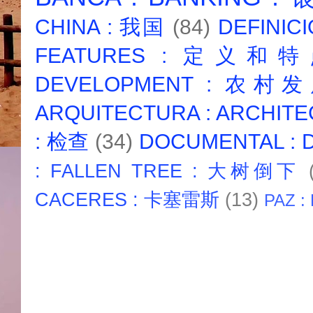
CHINA : 我国
(84)
DEFINICI
FEATURES : 定义和
DEVELOPMENT : 农村
ARQUITECTURA : ARCHIT
: 检查
(34)
DOCUMENTAL :
: FALLEN TREE : 大树倒下
CACERES : 卡塞雷斯
(13)
PAZ :