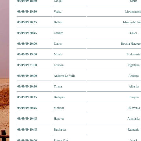
09/09/09 18:30
Ta'Qali
Malta
09/09/09 19:30
Vaduz
Liechtenstei
09/09/09 20:45
Belfast
Irlanda del No
09/09/09 20:45
Cardiff
Gales
09/09/09 20:00
Zenica
Bosnia-Herzego
09/09/09 19:00
Minsk
Bielorrusia
09/09/09 21:00
London
Inglaterra
09/09/09 20:00
Andorra La Vella
Andorra
09/09/09 20:30
Tirana
Albania
09/09/09 20:45
Budapest
Hungría
09/09/09 20:45
Maribor
Eslovenia
09/09/09 20:45
Hanover
Alemania
09/09/09 19:45
Bucharest
Rumanía
09/09/09 20:00
Ramat Gan
Israel