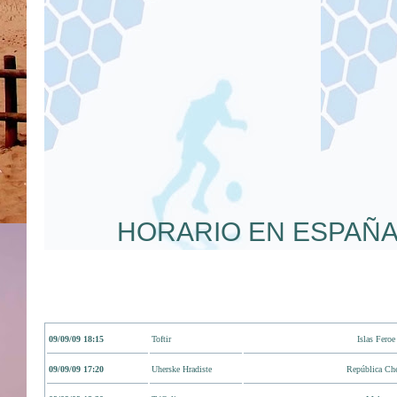
HORARIO EN ESPAÑA
09/09/09 18:15
Toftir
Islas Feroe
09/09/09 17:20
Uherske Hradiste
República Ch