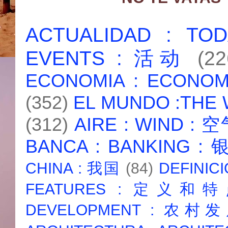
ACTUALIDAD : T
EVENTS : 活动
(22
ECONOMIA : ECONO
(352)
EL MUNDO :THE
(312)
AIRE : WIND : 
BANCA : BANKING :
CHINA : 我国
(84)
DEFINICI
FEATURES : 定义和
DEVELOPMENT : 农村