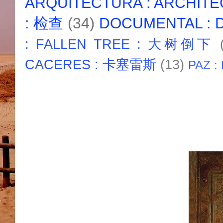
ARQUITECTURA : ARCHIT
: 检查
(34)
DOCUMENTAL :
: FALLEN TREE : 大树倒下
CACERES : 卡塞雷斯
(13)
PAZ :