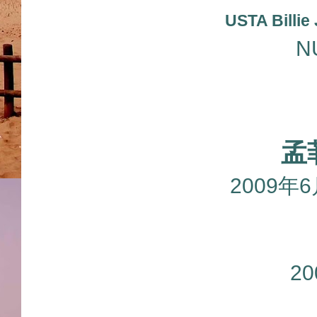
USTA Billie
N
孟
2009年
2