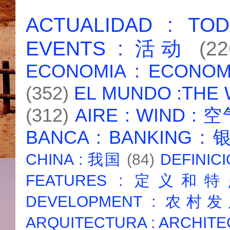
ACTUALIDAD : T
EVENTS : 活动
(22
ECONOMIA : ECONO
(352)
EL MUNDO :THE
(312)
AIRE : WIND : 
BANCA : BANKING :
CHINA : 我国
(84)
DEFINICI
FEATURES : 定义和
DEVELOPMENT : 农村
ARQUITECTURA : ARCHIT