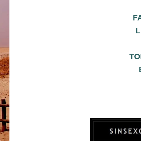
F
L
TO