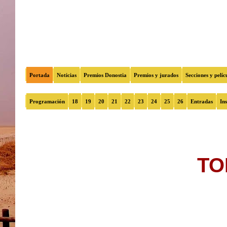
Portada
Noticias
Premios Donostia
Premios y jurados
Secciones y pelíc
Programación
18
19
20
21
22
23
24
25
26
Entradas
Ins
TO