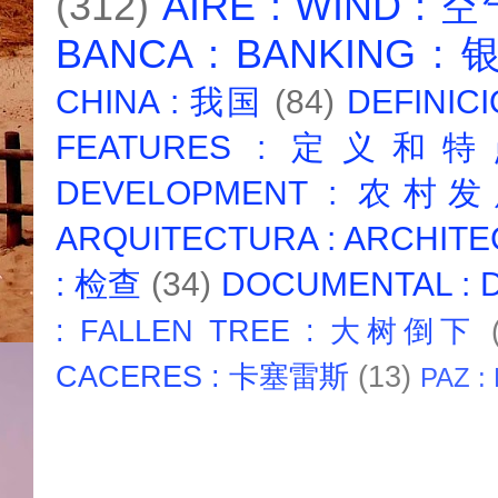
(312)
AIRE : WIND : 
BANCA : BANKING :
CHINA : 我国
(84)
DEFINICI
FEATURES : 定义和
DEVELOPMENT : 农村
ARQUITECTURA : ARCHIT
: 检查
(34)
DOCUMENTAL :
: FALLEN TREE : 大树倒下
CACERES : 卡塞雷斯
(13)
PAZ :