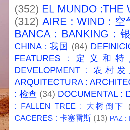
(352)
EL MUNDO :THE
(312)
AIRE : WIND : 
BANCA : BANKING :
CHINA : 我国
(84)
DEFINICI
FEATURES : 定义和
DEVELOPMENT : 农村
ARQUITECTURA : ARCHIT
: 检查
(34)
DOCUMENTAL :
: FALLEN TREE : 大树倒下
CACERES : 卡塞雷斯
(13)
PAZ :