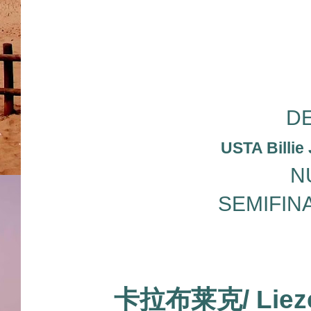
D
USTA Billie
N
SEMIFIN
卡拉布莱克/ Li