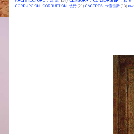
ARCHITECTURE : 建筑
(34)
CENSURA : CENSORSHIP : 检查
CORRUPCION : CORRUPTION : 贪污
(21)
CACERES : 卡塞雷斯
(13)
PAZ