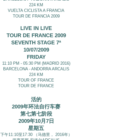
224 KM
VUELTA CICLISTA A FRANCIA
TOUR DE FRANCIA 2009
LIVE IN LIVE
TOUR DE FRANCE 2009
SEVENTH STAGE 7ª
10/07/2009
FRIDAY
11:10 PM - 05:30 PM (MADRID 2016)
BARCELONA - ANDORRA ARCALIS
224 KM
TOUR OF FRANCE
TOUR DE FRANCE
活的
2009年环法自行车赛
第七第七阶段
2009年10月7日
星期五
下午11:10至17:30 （马德里， 2016年）