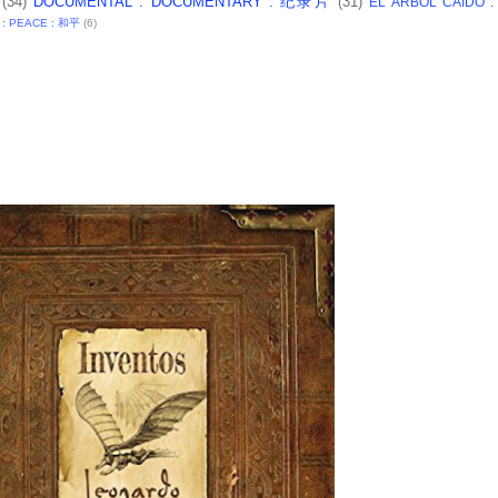
(34)
DOCUMENTAL : DOCUMENTARY : 纪录片
(31)
EL ARBOL CAIDO 
 : PEACE : 和平
(6)