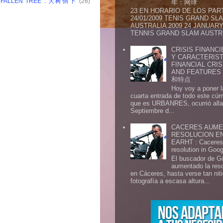
: FALLEN TREE : 大树倒下
(26)
年：网球
23 EN HORARIO DE LOS PAR
24/01/2009 TENIS GRAND SL
AUSTRALIA 2009 24 JANUARY 
TENNIS GRAND SLAM AUSTR.
CRISIS FINANCI
Y CARACTERIST
FINANCIAL CRIS
AND FEATURE
和特点
Hoy voy a poner l
cuarta entrada de todo este cú
que es URBANRES, ocurrió alla 
Septiembre d...
CACERES AUME
RESOLUCION E
EARHT : Caceres 
resolution in Goo
El buscador de G
aumentado la res
en Cáceres, hasta verse tan ni
fotografía a escasa altura...