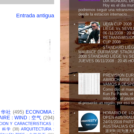
DIA MUNDIAL DE
Hoy es el dia mund
podremos seguir una retransmis
desde la estacion internacio...
Entrada antigua
UEFA CUP 2008
LIÉGE Vs SEVIL
06 /11/2008 : 20
RETRANSMISION 
CUP 2008
STANDARD LIÉG
MAURICE DUFRASNE STADIU
2008 STANDARD LIÉGE Vs SE
JUEVES 06/11/2008 : 20:45
...
PREVISION EURI
ABROCHARSE E
VAMOS A DESP
Como dijo el maes
Kun Fu Panda, el 
misterio , el pasa
el presente un regalo, por eso s
 新华社
(495)
ECONOMIA :
HORARIO DE LO
OPEN AUSTRALIA
AIRE : WIND : 空气
(294)
24/01/2009 PAR
CION Y CARACTERISTICAS :
AUSTRALIA'S OP
 : 科学
(38)
ARQUITECTURA :
: 派对时间为澳大