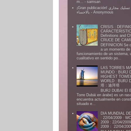
m...
- samsan
¡Gran publicación! شركة تسليك مجاري
بالاحساء
- Anonymous
CRISIS : DEFINI
CARACTERISTICA
Definitions and Ch
CRUCE DE CAMIN
DEFINICION Se de
a un momento de 
funcionamiento de un sistema,
cualitativo en sentido po...
LAS TORRES MA
MUNDO : BURJ D
HIGHEST TOWE
WORLD : BURJ
塔：迪拜塔
BURJ DUBAI El Burj Du
Torre Dubái en árabe) es un ras
encuentra actualmente en const
situado e...
DIA MUNDIAL DE
: 22/04/2009 :
2009 : 22/04/2
2009： 22/04/20