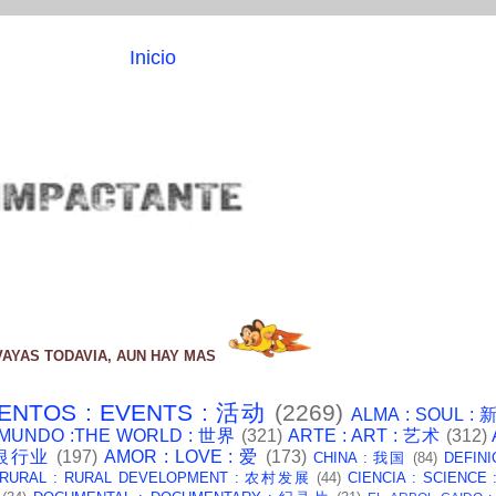
Inicio
VAYAS TODAVIA, AUN HAY MAS
ENTOS : EVENTS : 活动
(2269)
ALMA : SOUL :
 MUNDO :THE WORLD : 世界
(321)
ARTE : ART : 艺术
(312)
: 银行业
(197)
AMOR : LOVE : 爱
(173)
CHINA : 我国
(84)
DEFINI
 RURAL : RURAL DEVELOPMENT : 农村发展
(44)
CIENCIA : SCIENCE