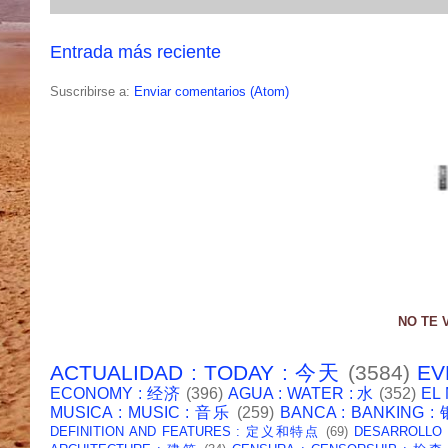
Entrada más reciente
Suscribirse a:
Enviar comentarios (Atom)
NO TE 
ACTUALIDAD : TODAY : 今天
(3584)
EV
ECONOMY : 经济
(396)
AGUA : WATER : 水
(352)
EL
MUSICA : MUSIC : 音乐
(259)
BANCA : BANKING 
DEFINITION AND FEATURES : 定义和特点
(69)
DESARROLLO