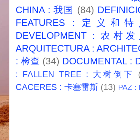
CHINA : 我国
(84)
DEFINICI
FEATURES : 定义和
DEVELOPMENT : 农村
ARQUITECTURA : ARCHIT
: 检查
(34)
DOCUMENTAL :
: FALLEN TREE : 大树倒下
CACERES : 卡塞雷斯
(13)
PAZ :