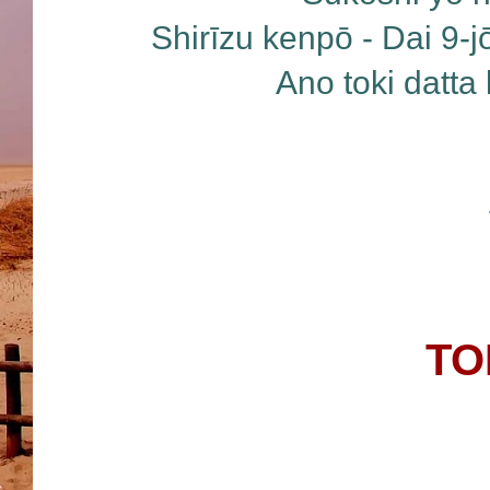
Shirīzu kenpō - Dai 9-j
Ano toki datta
TO