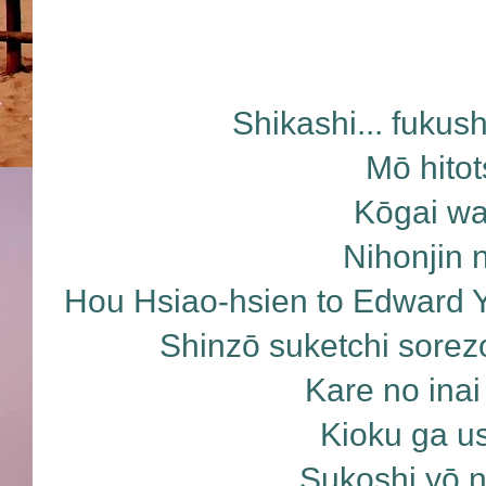
Shikashi... fukush
Mō hitot
Kōgai wa 
Nihonjin n
Hou Hsiao-hsien to Edward 
Shinzō suketchi sorez
Kare no inai
Kioku ga u
Sukoshi yō 