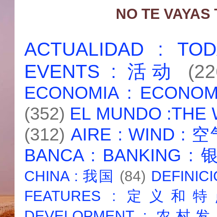
NO TE VAYAS
ACTUALIDAD : T
EVENTS : 活动
(22
ECONOMIA : ECONO
(352)
EL MUNDO :THE
(312)
AIRE : WIND : 
BANCA : BANKING :
CHINA : 我国
(84)
DEFINICI
FEATURES : 定义和
DEVELOPMENT : 农村