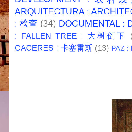
ARQUITECTURA : ARCHIT
: 检查
(34)
DOCUMENTAL :
: FALLEN TREE : 大树倒下
CACERES : 卡塞雷斯
(13)
PAZ :