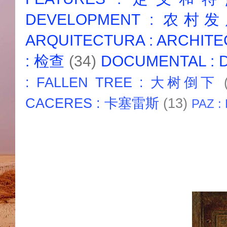
DEVELOPMENT : 农村
ARQUITECTURA : ARCHIT
: 检查
(34)
DOCUMENTAL :
: FALLEN TREE : 大树倒下
CACERES : 卡塞雷斯
(13)
PAZ :