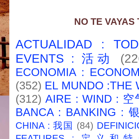
NO TE VAYAS
ACTUALIDAD : T
EVENTS : 活动
(22
ECONOMIA : ECONO
(352)
EL MUNDO :THE
(312)
AIRE : WIND : 
BANCA : BANKING :
CHINA : 我国
(84)
DEFINICI
FEATURES : 定义和