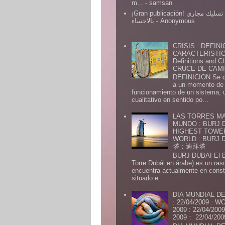
m...
- samsan
¡Gran publicación! شركة تسليك مجاري
بالاحساء
- Anonymous
CRISIS : DEFINI
CARACTERISTICA
Definitions and Ch
CRUCE DE CAMIN
DEFINICION Se de
a un momento de 
funcionamiento de un sistema,
cualitativo en sentido po...
LAS TORRES MA
MUNDO : BURJ D
HIGHEST TOWE
WORLD : BURJ
塔：迪拜塔
BURJ DUBAI El Burj Du
Torre Dubái en árabe) es un ras
encuentra actualmente en const
situado e...
DIA MUNDIAL DE
: 22/04/2009 :
2009 : 22/04/2
2009： 22/04/20