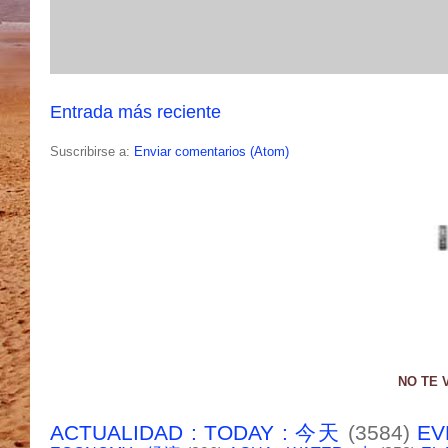
Entrada más reciente
Suscribirse a:
Enviar comentarios (Atom)
NO TE 
ACTUALIDAD : TODAY : 今天
(3584)
EV