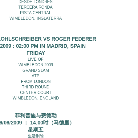
DESDE LONDRES
TERCERA RONDA
PISTA CENTRAL
WIMBLEDON, INGLATERRA
 KOHLSCHREIBER VS ROGER FEDERER
/2009 : 02:00 PM IN MADRID, SPAIN
FRIDAY
LIVE OF
WIMBLEDON 2009
GRAND SLAM
ATP
FROM LONDON
THIRD ROUND
CENTER COURT
WIMBLEDON, ENGLAND
菲利普施与费德勒
6/06/2009 ： 14:00时（马德里）
星期五
生活删除