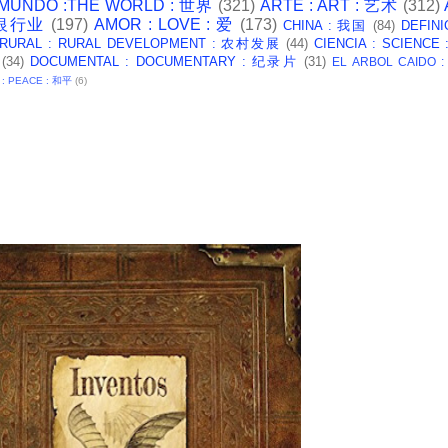
 MUNDO :THE WORLD : 世界
(321)
ARTE : ART : 艺术
(312)
: 银行业
(197)
AMOR : LOVE : 爱
(173)
CHINA : 我国
(84)
DEFINI
 RURAL : RURAL DEVELOPMENT : 农村发展
(44)
CIENCIA : SCIENCE
(34)
DOCUMENTAL : DOCUMENTARY : 纪录片
(31)
EL ARBOL CAIDO 
 : PEACE : 和平
(6)