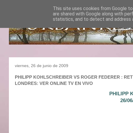
This site uses cookies from Google to 
are shared with Google along with per
statistics, and to detect and address 
viernes, 26 de junio de 2009
PHILIPP KOHLSCHREIBER VS ROGER FEDERER : RETRA
LONDRES: VER ONLINE TV EN VIVO
PHILIPP
26/0