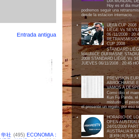
DIA MUNDIAL DE
Hoy es el dia mund
podremos seguir una retransmis
desde la estacion internacio...
UEFA CUP 2008
LIÉGE Vs SEVIL
Entrada antigua
06 /11/2008 : 20
RETRANSMISION 
CUP 2008
STANDARD LIÉG
MAURICE DUFRASNE STADIU
2008 STANDARD LIÉGE Vs SE
JUEVES 06/11/2008 : 20:45
...
PREVISION EURI
ABROCHARSE E
VAMOS A DESP
Como dijo el maes
Kun Fu Panda, el 
misterio , el pasa
el presente un regalo, por eso s
HORARIO DE LO
OPEN AUSTRALIA
24/01/2009 PAR
AUSTRALIA'S OP
 新华社
(495)
ECONOMIA :
: 派对时间为澳大