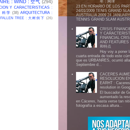
年：网球
AIRE : WIND : 空气
(294)
23 EN HORARIO DE LOS PAR
CION Y CARACTERISTICAS :
24/01/2009 TENIS GRAND SL
 : 科学
(38)
ARQUITECTURA :
AUSTRALIA 2009 24 JANUARY 
: FALLEN TREE : 大树倒下
(26)
TENNIS GRAND SLAM AUSTR.
CRISIS FINANCI
Y CARACTERIST
FINANCIAL CRIS
AND FEATURE
和特点
Hoy voy a poner l
cuarta entrada de todo este cú
que es URBANRES, ocurrió alla 
Septiembre d...
CACERES AUME
RESOLUCION E
EARHT : Caceres 
resolution in Goo
El buscador de G
aumentado la res
en Cáceres, hasta verse tan ni
fotografía a escasa altura...