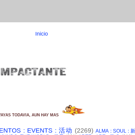
Inicio
VAYAS TODAVIA, AUN HAY MAS
ENTOS : EVENTS : 活动
(2269)
ALMA : SOUL :