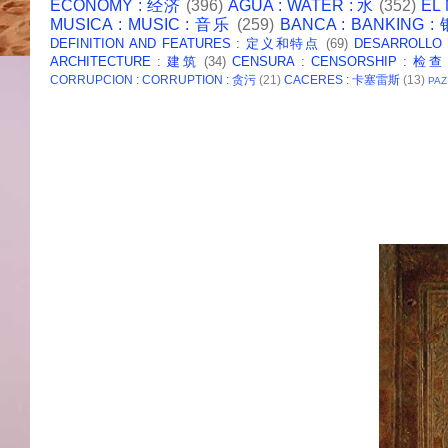
ECONOMY : 经济
(396)
AGUA : WATER : 水
(352)
EL
MUSICA : MUSIC : 音乐
(259)
BANCA : BANKING 
DEFINITION AND FEATURES : 定义和特点
(69)
DESARROLLO
ARCHITECTURE : 建筑
(34)
CENSURA : CENSORSHIP : 检查
CORRUPCION : CORRUPTION : 贪污
(21)
CACERES : 卡塞雷斯
(13)
PAZ