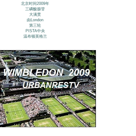
北京时间2009年
三磷酸腺苷
大满贯
由London
第三轮
PISTA中央
温布顿英格兰