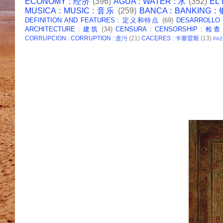
ECONOMY : 经济
(396)
AGUA : WATER : 水
(352)
EL
MUSICA : MUSIC : 音乐
(259)
BANCA : BANKING 
DEFINITION AND FEATURES : 定义和特点
(69)
DESARROLLO
ARCHITECTURE : 建筑
(34)
CENSURA : CENSORSHIP : 检查
CORRUPCION : CORRUPTION : 贪污
(21)
CACERES : 卡塞雷斯
(13)
PAZ