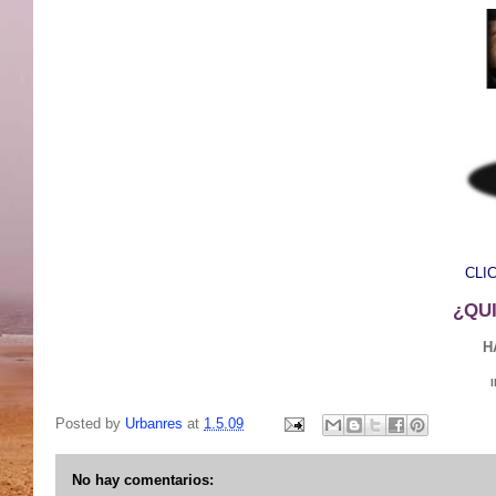
CLI
¿QU
H
Posted by
Urbanres
at
1.5.09
No hay comentarios: