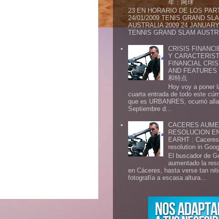
年：网球
23 EN HORARIO DE LOS PAR
24/01/2009 TENIS GRAND SL
AUSTRALIA 2009 24 JANUARY 
TENNIS GRAND SLAM AUSTR.
CRISIS FINANCI
Y CARACTERIST
FINANCIAL CRIS
AND FEATURE
和特点
Hoy voy a poner l
cuarta entrada de todo este cú
que es URBANRES, ocurrió alla 
Septiembre d...
CACERES AUME
RESOLUCION E
EARHT : Caceres 
resolution in Goo
El buscador de G
aumentado la res
en Cáceres, hasta verse tan ni
fotografía a escasa altura...