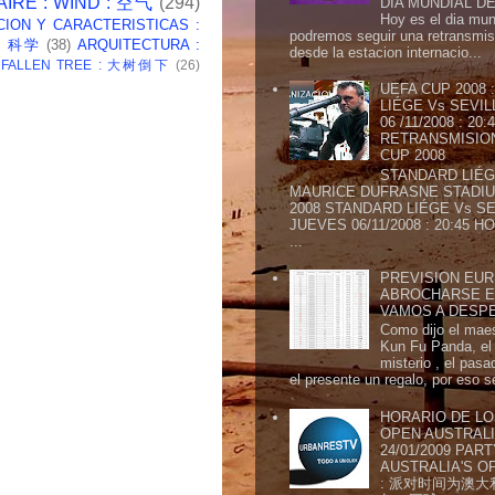
AIRE : WIND : 空气
(294)
DIA MUNDIAL DE
Hoy es el dia mund
CION Y CARACTERISTICAS :
podremos seguir una retransmis
 : 科学
(38)
ARQUITECTURA :
desde la estacion internacio...
: FALLEN TREE : 大树倒下
(26)
UEFA CUP 2008
LIÉGE Vs SEVIL
06 /11/2008 : 20
RETRANSMISION 
CUP 2008
STANDARD LIÉG
MAURICE DUFRASNE STADIU
2008 STANDARD LIÉGE Vs SE
JUEVES 06/11/2008 : 20:45
...
PREVISION EURI
ABROCHARSE E
VAMOS A DESP
Como dijo el maes
Kun Fu Panda, el 
misterio , el pasa
el presente un regalo, por eso s
HORARIO DE LO
OPEN AUSTRALIA
24/01/2009 PAR
AUSTRALIA'S OP
: 派对时间为澳大