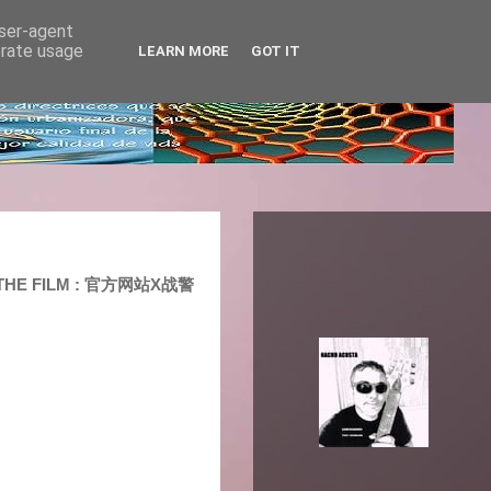
user-agent
erate usage
LEARN MORE
GOT IT
 : THE FILM : 官方网站X战警