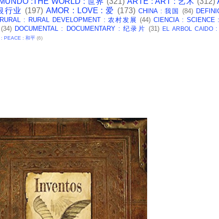
 MUNDO :THE WORLD : 世界
(321)
ARTE : ART : 艺术
(312)
: 银行业
(197)
AMOR : LOVE : 爱
(173)
CHINA : 我国
(84)
DEFINI
 RURAL : RURAL DEVELOPMENT : 农村发展
(44)
CIENCIA : SCIENCE
(34)
DOCUMENTAL : DOCUMENTARY : 纪录片
(31)
EL ARBOL CAIDO 
 : PEACE : 和平
(6)