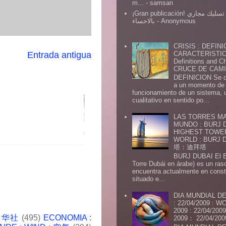
m...
- samsan
¡Gran publicación! شركة تسليك مجاري
بالاحساء
- Anonymous
CRISIS : DEFINI
CARACTERISTICA
Entrada antigua
Definitions and Ch
CRUCE DE CAMIN
DEFINICION Se de
a un momento de 
funcionamiento de un sistema,
cualitativo en sentido po...
LAS TORRES MA
MUNDO : BURJ D
HIGHEST TOWE
WORLD : BURJ
塔：迪拜塔
BURJ DUBAI El Burj Du
Torre Dubái en árabe) es un ras
encuentra actualmente en const
situado e...
DIA MUNDIAL DE
: 22/04/2009 :
2009 : 22/04/2
 新华社
(495)
ECONOMIA :
2009： 22/04/20