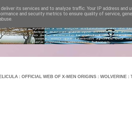
deliver its services and to analyze traffic. Your IP address and 
formance and security metrics to ensure quality of service, gen
abuse.
PELICULA : OFFICIAL WEB OF X-MEN ORIGINS : WOLVERINE