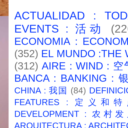
ACTUALIDAD : T
EVENTS : 活动
(22
ECONOMIA : ECONO
(352)
EL MUNDO :THE
(312)
AIRE : WIND : 
BANCA : BANKING :
CHINA : 我国
(84)
DEFINICI
FEATURES : 定义和
DEVELOPMENT : 农村
ARQUITECTURA : ARCHIT