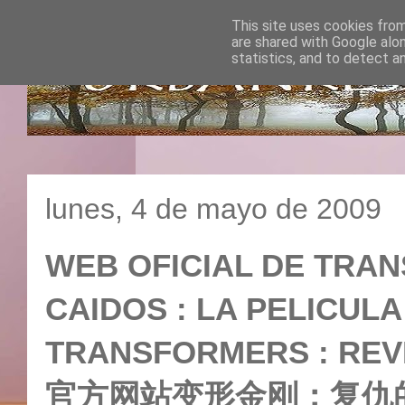
This site uses cookies from
are shared with Google alo
statistics, and to detect a
lunes, 4 de mayo de 2009
WEB OFICIAL DE TRA
CAIDOS : LA PELICULA
TRANSFORMERS : REVE
官方网站变形金刚：复仇