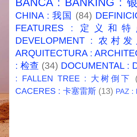
BANCA : BANKING :
CHINA : 我国
(84)
DEFINICI
FEATURES : 定义和
DEVELOPMENT : 农村
ARQUITECTURA : ARCHIT
: 检查
(34)
DOCUMENTAL :
: FALLEN TREE : 大树倒下
CACERES : 卡塞雷斯
(13)
PAZ :