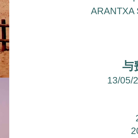
ARANTXA 
与
13/05