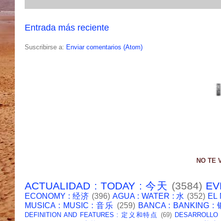
Entrada más reciente
Suscribirse a:
Enviar comentarios (Atom)
NO TE 
ACTUALIDAD : TODAY : 今天
(3584)
EV
ECONOMY : 经济
(396)
AGUA : WATER : 水
(352)
EL
MUSICA : MUSIC : 音乐
(259)
BANCA : BANKING 
DEFINITION AND FEATURES : 定义和特点
(69)
DESARROLLO