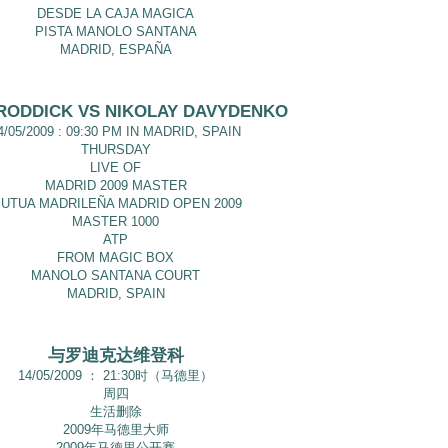
DESDE LA CAJA MAGICA
PISTA MANOLO SANTANA
MADRID, ESPAÑA
RODDICK VS NIKOLAY DAVYDENKO
4/05/2009 : 09:30 PM IN MADRID, SPAIN
THURSDAY
LIVE OF
MADRID 2009 MASTER
UTUA MADRILEÑA MADRID OPEN 2009
MASTER 1000
ATP
FROM MAGIC BOX
MANOLO SANTANA COURT
MADRID, SPAIN
与罗迪克达维登科
14/05/2009 ： 21:30时（马德里）
周四
生活删除
2009年马德里大师
2009年马德里公开赛