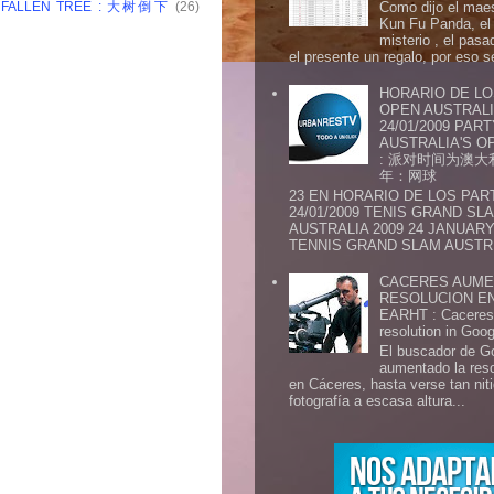
: FALLEN TREE : 大树倒下
(26)
Como dijo el maes
Kun Fu Panda, el 
misterio , el pasa
el presente un regalo, por eso s
HORARIO DE LO
OPEN AUSTRALIA
24/01/2009 PAR
AUSTRALIA'S OP
: 派对时间为澳大
年：网球
23 EN HORARIO DE LOS PAR
24/01/2009 TENIS GRAND SL
AUSTRALIA 2009 24 JANUARY 
TENNIS GRAND SLAM AUSTR.
CACERES AUME
RESOLUCION E
EARHT : Caceres 
resolution in Goo
El buscador de G
aumentado la res
en Cáceres, hasta verse tan ni
fotografía a escasa altura...