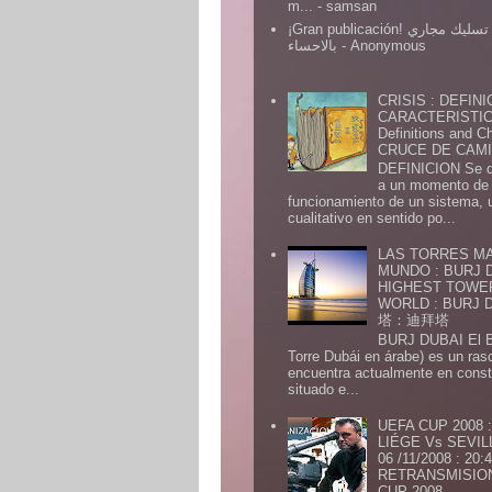
m...
- samsan
¡Gran publicación! شركة تسليك مجاري
بالاحساء
- Anonymous
CRISIS : DEFINI
CARACTERISTICA
Definitions and Ch
CRUCE DE CAMIN
DEFINICION Se de
a un momento de 
funcionamiento de un sistema,
cualitativo en sentido po...
LAS TORRES MA
MUNDO : BURJ D
HIGHEST TOWE
WORLD : BURJ
塔：迪拜塔
BURJ DUBAI El Burj Du
Torre Dubái en árabe) es un ras
encuentra actualmente en const
situado e...
UEFA CUP 2008
LIÉGE Vs SEVIL
06 /11/2008 : 20
RETRANSMISION 
CUP 2008