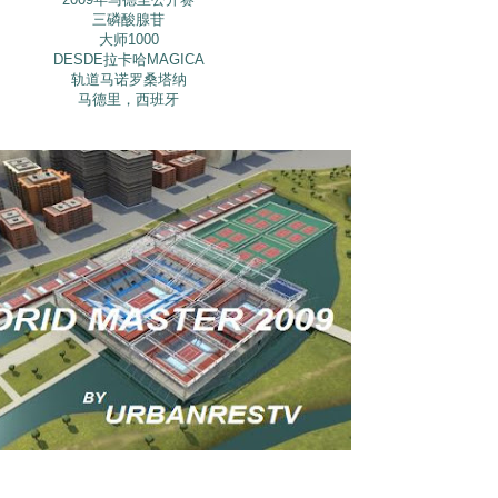
三磷酸腺苷
大师1000
DESDE拉卡哈MAGICA
轨道马诺罗桑塔纳
马德里，西班牙