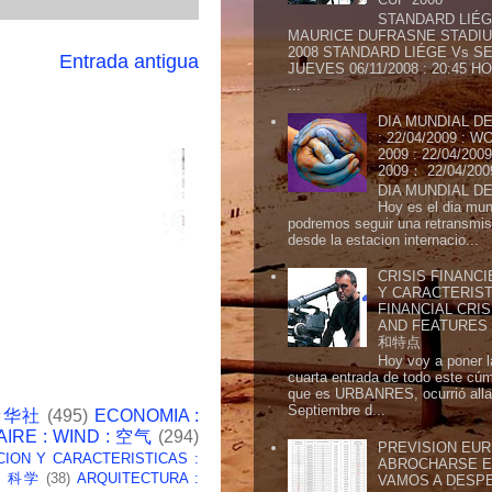
STANDARD LIÉG
MAURICE DUFRASNE STADIU
2008 STANDARD LIÉGE Vs SE
Entrada antigua
JUEVES 06/11/2008 : 20:45
...
DIA MUNDIAL DE
: 22/04/2009 :
2009 : 22/04/2
2009： 22/04/20
DIA MUNDIAL DE
Hoy es el dia mund
podremos seguir una retransmis
desde la estacion internacio...
CRISIS FINANCI
Y CARACTERIST
FINANCIAL CRIS
AND FEATURE
和特点
Hoy voy a poner l
cuarta entrada de todo este cú
que es URBANRES, ocurrió alla 
Septiembre d...
 新华社
(495)
ECONOMIA :
AIRE : WIND : 空气
(294)
PREVISION EURI
CION Y CARACTERISTICAS :
ABROCHARSE E
 : 科学
(38)
ARQUITECTURA :
VAMOS A DESP