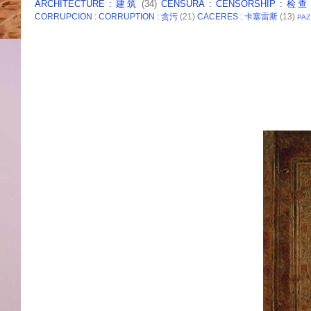
ARCHITECTURE : 建筑
(34)
CENSURA : CENSORSHIP : 检查
CORRUPCION : CORRUPTION : 贪污
(21)
CACERES : 卡塞雷斯
(13)
PAZ