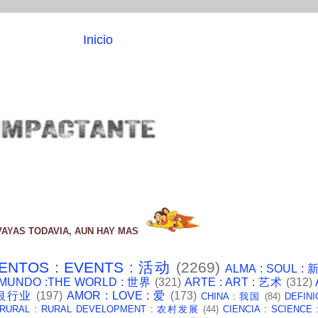
Inicio
VAYAS TODAVIA, AUN HAY MAS
ENTOS : EVENTS : 活动
(2269)
ALMA : SOUL :
 MUNDO :THE WORLD : 世界
(321)
ARTE : ART : 艺术
(312)
: 银行业
(197)
AMOR : LOVE : 爱
(173)
CHINA : 我国
(84)
DEFINI
 RURAL : RURAL DEVELOPMENT : 农村发展
(44)
CIENCIA : SCIENCE