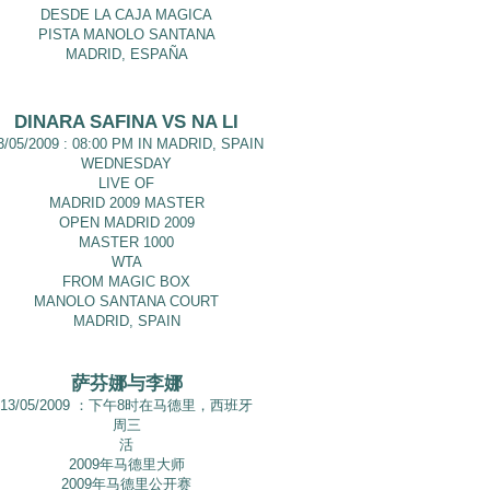
DESDE LA CAJA MAGICA
PISTA MANOLO SANTANA
MADRID, ESPAÑA
DINARA SAFINA VS NA LI
3/05/2009 : 08:00 PM IN MADRID, SPAIN
WEDNESDAY
LIVE OF
MADRID 2009 MASTER
OPEN MADRID 2009
MASTER 1000
WTA
FROM MAGIC BOX
MANOLO SANTANA COURT
MADRID, SPAIN
萨芬娜与李娜
13/05/2009 ：下午8时在马德里，西班牙
周三
活
2009年马德里大师
2009年马德里公开赛