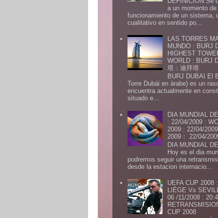
DEFINICION Se de
a un momento de 
funcionamiento de un sistema,
cualitativo en sentido po...
LAS TORRES MA
MUNDO : BURJ D
HIGHEST TOWE
WORLD : BURJ
塔：迪拜塔
BURJ DUBAI El Burj Du
Torre Dubái en árabe) es un ras
encuentra actualmente en const
situado e...
DIA MUNDIAL DE
: 22/04/2009 :
2009 : 22/04/2
2009： 22/04/20
DIA MUNDIAL DE
Hoy es el dia mund
podremos seguir una retransmis
desde la estacion internacio...
UEFA CUP 2008
LIÉGE Vs SEVIL
06 /11/2008 : 20
RETRANSMISION 
CUP 2008