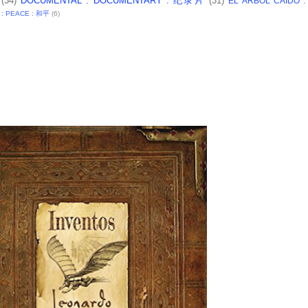
(34)
DOCUMENTAL : DOCUMENTARY : 纪录片
(31)
EL ARBOL CAIDO 
 : PEACE : 和平
(6)