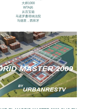
大师1000
WTA的
从百宝箱
马诺罗桑塔纳法院
马德里，西班牙