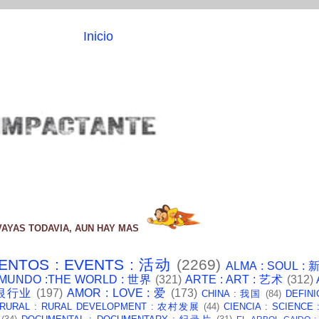
Inicio
VAYAS TODAVIA, AUN HAY MAS
ENTOS : EVENTS : 活动
(2269)
ALMA : SOUL :
 MUNDO :THE WORLD : 世界
(321)
ARTE : ART : 艺术
(312)
: 银行业
(197)
AMOR : LOVE : 爱
(173)
CHINA : 我国
(84)
DEFINI
 RURAL : RURAL DEVELOPMENT : 农村发展
(44)
CIENCIA : SCIENCE