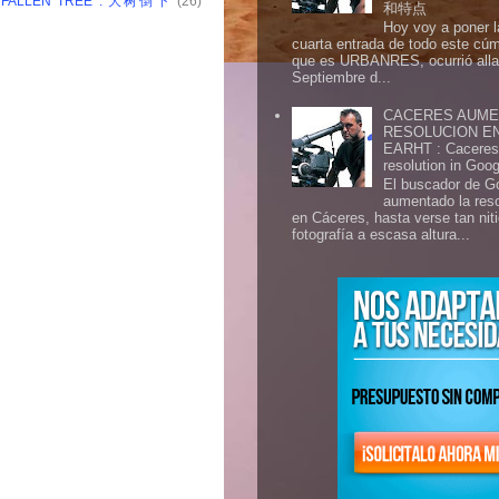
: FALLEN TREE : 大树倒下
(26)
和特点
Hoy voy a poner l
cuarta entrada de todo este cú
que es URBANRES, ocurrió alla 
Septiembre d...
CACERES AUME
RESOLUCION E
EARHT : Caceres 
resolution in Goo
El buscador de G
aumentado la res
en Cáceres, hasta verse tan ni
fotografía a escasa altura...