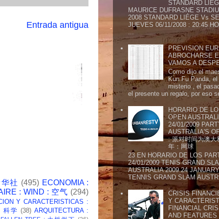
STANDARD LIÉG
MAURICE DUFRASNE STADIU
2008 STANDARD LIÉGE Vs SE
Entrada antigua
JUEVES 06/11/2008 : 20:45
...
PREVISION EURI
ABROCHARSE E
VAMOS A DESP
Como dijo el maes
Kun Fu Panda, el 
misterio , el pasa
el presente un regalo, por eso s
HORARIO DE LO
OPEN AUSTRALIA
24/01/2009 PAR
AUSTRALIA'S OP
: 派对时间为澳大
年：网球
23 EN HORARIO DE LOS PAR
24/01/2009 TENIS GRAND SL
AUSTRALIA 2009 24 JANUARY 
TENNIS GRAND SLAM AUSTR.
 新华社
(495)
ECONOMIA :
AIRE : WIND : 空气
(294)
CRISIS FINANCI
Y CARACTERIST
CION Y CARACTERISTICAS :
FINANCIAL CRIS
 : 科学
(38)
ARQUITECTURA :
AND FEATURE