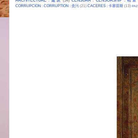
ARCHITECTURE : 建筑
(34)
CENSURA : CENSORSHIP : 检查
CORRUPCION : CORRUPTION : 贪污
(21)
CACERES : 卡塞雷斯
(13)
PAZ