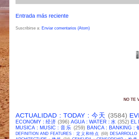
Entrada más reciente
Suscribirse a:
Enviar comentarios (Atom)
NO TE 
ACTUALIDAD : TODAY : 今天
(3584)
EV
ECONOMY : 经济
(396)
AGUA : WATER : 水
(352)
EL
MUSICA : MUSIC : 音乐
(259)
BANCA : BANKING 
DEFINITION AND FEATURES : 定义和特点
(69)
DESARROLLO