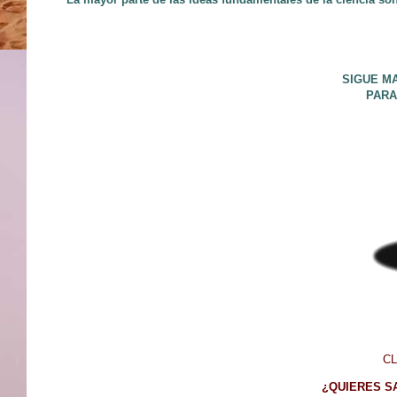
SIGUE M
PARA
C
¿QUIERES S