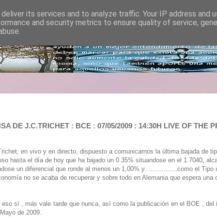
deliver its services and to analyze traffic. Your IP address and 
formance and security metrics to ensure quality of service, gen
abuse.
DE J.C.TRICHET : BCE : 07/05/2009 : 14:30H LIVE OF TH
het, en vivo y en directo, dispuesto a comunicarnos la última bajada de tipo
luso hasta el día de hoy que ha bajado un 0.35% situandose en el 1.7040, al
andose un diferencial que ronde al menos un 1,00% y.................como el Tip
conomía no se acaba de recuperar y sobre todo en Alemania que espera una 
 eso sí , más vale tarde que nunca, así como la publicación en el BOE , del i
de Mayo de 2009.