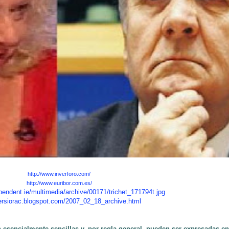
http://www.inverforo.com/
http://www.euribor.com.es/
pendent.ie/multimedia/archive/00171/trichet_171794t.jpg
versiorac.blogspot.com/2007_02_18_archive.html
n esencialmente sencillas y, por regla general, pueden ser expresadas 