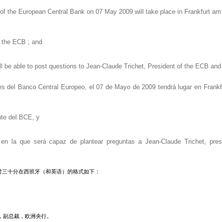
 of the European Central Bank on 07 May 2009 will take place in Frankfurt a
f the ECB ; and
will be able to post questions to Jean-Claude Trichet, President of the ECB 
res del Banco Central Europeo, el 07 de Mayo de 2009 tendrá lugar en Frankf
nte del BCE, y
t en la que será capaz de plantear preguntas a Jean-Claude Trichet, pr
二时三十分在西班牙（和英语）的格式如下：
斯，副总裁，欧洲央行。