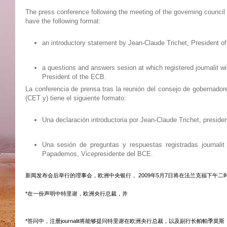
The press conference following the meeting of the governing council
have the following format:
an introductory statement by Jean-Claude Trichet, President o
a questions and answers sesion at which registered journalit 
President of the ECB.
La conferencia de prensa tras la reunión del consejo de gobernado
(CET y) tiene el siguiente formato:
Una declaración introductoria por Jean-Claude Trichet, preside
Una sesión de preguntas y respuestas registradas journali
Papademos, Vicepresidente del BCE.
新闻发布会后举行的理事会，欧洲中央银行， 2009年5月7日将在法兰克福下午
*在一份声明中特里谢，欧洲央行总裁，并
*答问中，注册journalit将能够提问特里谢在欧洲央行总裁，以及副行长帕帕季莫