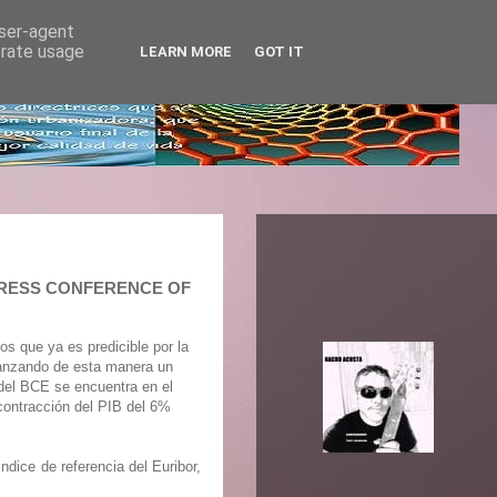
user-agent
erate usage
LEARN MORE
GOT IT
E PRESS CONFERENCE OF
s que ya es predicible por la
canzando de esta manera un
o del BCE se encuentra en el
contracción del PIB del 6%
ndice de referencia del Euribor,