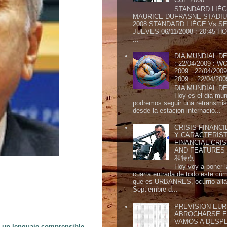
STANDARD LIÉG
MAURICE DUFRASNE STADIU
2008 STANDARD LIÉGE Vs SE
JUEVES 06/11/2008 : 20:45
...
DIA MUNDIAL DE
: 22/04/2009 :
2009 : 22/04/2
2009： 22/04/20
DIA MUNDIAL DE
Hoy es el dia mund
podremos seguir una retransmis
desde la estacion internacio...
CRISIS FINANCI
Y CARACTERIST
FINANCIAL CRIS
AND FEATURE
和特点
Hoy voy a poner l
cuarta entrada de todo este cú
que es URBANRES, ocurrió alla 
Septiembre d...
PREVISION EURI
ABROCHARSE E
VAMOS A DESP
en un lenguaje comprensible