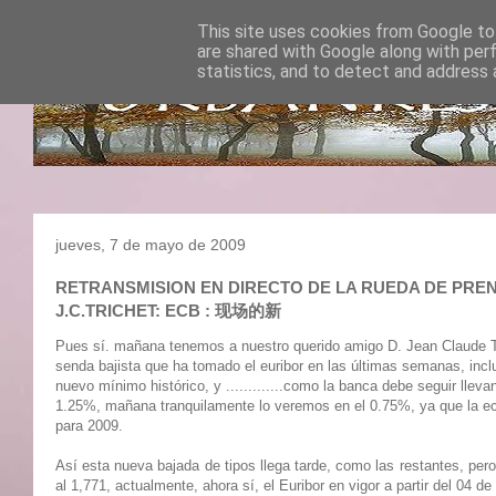
This site uses cookies from Google to 
are shared with Google along with per
statistics, and to detect and address 
jueves, 7 de mayo de 2009
RETRANSMISION EN DIRECTO DE LA RUEDA DE PRENSA 
J.C.TRICHET: ECB : 现场的新
Pues sí. mañana tenemos a nuestro querido amigo D. Jean Claude Tric
senda bajista que ha tomado el euribor en las últimas semanas, inc
nuevo mínimo histórico, y .............como la banca debe seguir llev
1.25%, mañana tranquilamente lo veremos en el 0.75%, ya que la e
para 2009.
Así esta nueva bajada de tipos llega tarde, como las restantes, pero
al 1,771, actualmente, ahora sí, el Euribor en vigor a partir del 04 