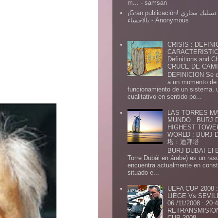
m...
- samsan
¡Gran publicación! شركة تسليك مجاري
بالاحساء
- Anonymous
CRISIS : DEFINI
CARACTERISTICA
Definitions and Ch
CRUCE DE CAMIN
DEFINICION Se de
a un momento de 
funcionamiento de un sistema,
cualitativo en sentido po...
LAS TORRES MA
MUNDO : BURJ D
HIGHEST TOWE
WORLD : BURJ
塔：迪拜塔
BURJ DUBAI El Burj Du
Torre Dubái en árabe) es un ras
encuentra actualmente en const
situado e...
UEFA CUP 2008
LIÉGE Vs SEVIL
06 /11/2008 : 20
RETRANSMISION 
CUP 2008