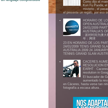
Como dijo el maes
Kun Fu Panda, el 
misterio , el pasa
el presente un regalo, por eso s
HORARIO DE LO
OPEN AUSTRALIA
24/01/2009 PAR
AUSTRALIA'S OP
: 派对时间为澳大
年：网球
23 EN HORARIO DE LOS PAR
24/01/2009 TENIS GRAND SL
AUSTRALIA 2009 24 JANUARY 
TENNIS GRAND SLAM AUSTR.
CACERES AUME
RESOLUCION E
EARHT : Caceres 
resolution in Goo
El buscador de G
aumentado la res
en Cáceres, hasta verse tan ni
fotografía a escasa altura...