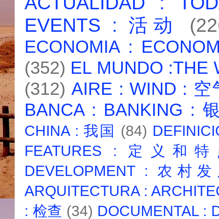
ACTUALIDAD : T
EVENTS : 活动
(22
ECONOMIA : ECONO
(352)
EL MUNDO :THE
(312)
AIRE : WIND : 
BANCA : BANKING :
CHINA : 我国
(84)
DEFINICI
FEATURES : 定义和
DEVELOPMENT : 农村
ARQUITECTURA : ARCHIT
: 检查
(34)
DOCUMENTAL :