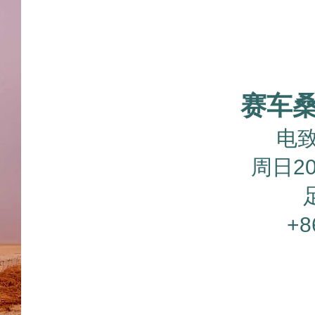
赛车
电致
周日20
+