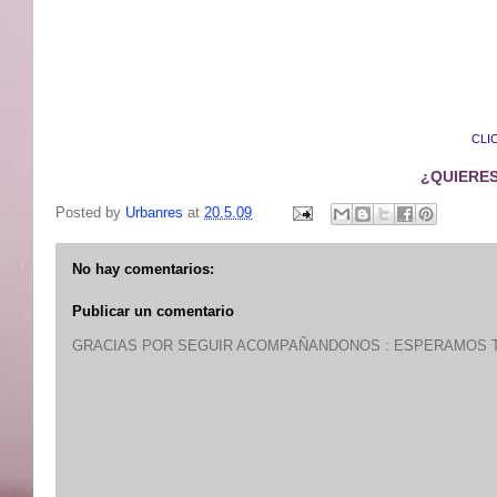
CLI
¿QUIERES
Posted by
Urbanres
at
20.5.09
No hay comentarios:
Publicar un comentario
GRACIAS POR SEGUIR ACOMPAÑANDONOS : ESPERAMOS T