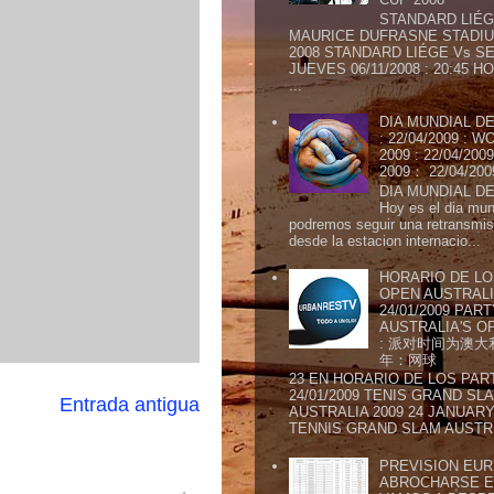
STANDARD LIÉG
MAURICE DUFRASNE STADIU
2008 STANDARD LIÉGE Vs SE
JUEVES 06/11/2008 : 20:45
...
DIA MUNDIAL DE
: 22/04/2009 :
2009 : 22/04/2
2009： 22/04/20
DIA MUNDIAL DE
Hoy es el dia mund
podremos seguir una retransmis
desde la estacion internacio...
HORARIO DE LO
OPEN AUSTRALIA
24/01/2009 PAR
AUSTRALIA'S OP
: 派对时间为澳大
年：网球
23 EN HORARIO DE LOS PAR
24/01/2009 TENIS GRAND SL
Entrada antigua
AUSTRALIA 2009 24 JANUARY 
TENNIS GRAND SLAM AUSTR.
PREVISION EURI
ABROCHARSE E