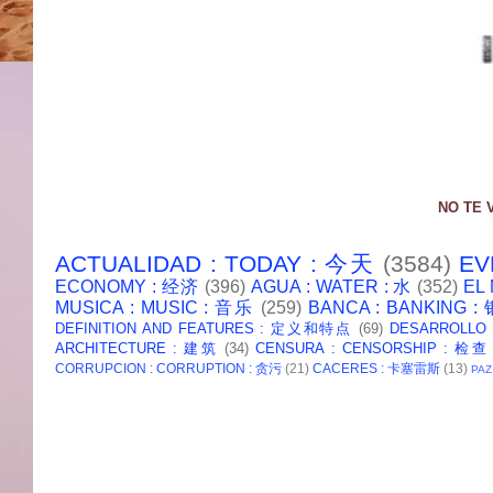
NO TE 
ACTUALIDAD : TODAY : 今天
(3584)
EV
ECONOMY : 经济
(396)
AGUA : WATER : 水
(352)
EL
MUSICA : MUSIC : 音乐
(259)
BANCA : BANKING 
DEFINITION AND FEATURES : 定义和特点
(69)
DESARROLLO
ARCHITECTURE : 建筑
(34)
CENSURA : CENSORSHIP : 检查
CORRUPCION : CORRUPTION : 贪污
(21)
CACERES : 卡塞雷斯
(13)
PAZ