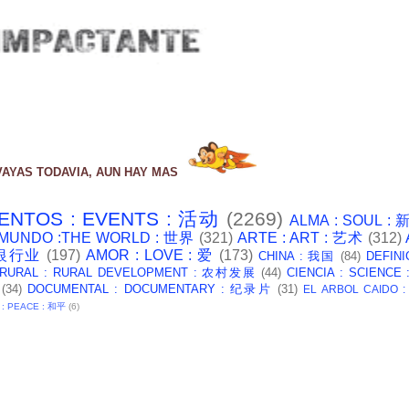
VAYAS TODAVIA, AUN HAY MAS
ENTOS : EVENTS : 活动
(2269)
ALMA : SOUL :
 MUNDO :THE WORLD : 世界
(321)
ARTE : ART : 艺术
(312)
: 银行业
(197)
AMOR : LOVE : 爱
(173)
CHINA : 我国
(84)
DEFINI
 RURAL : RURAL DEVELOPMENT : 农村发展
(44)
CIENCIA : SCIENCE
(34)
DOCUMENTAL : DOCUMENTARY : 纪录片
(31)
EL ARBOL CAIDO 
 : PEACE : 和平
(6)