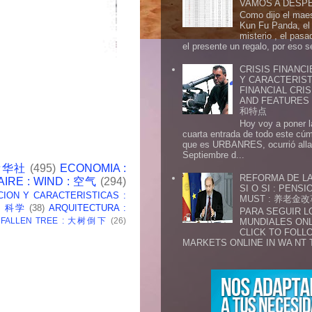
VAMOS A DESP
Como dijo el maes
Kun Fu Panda, el 
misterio , el pasa
el presente un regalo, por eso s
CRISIS FINANCI
Y CARACTERIST
FINANCIAL CRIS
AND FEATURE
和特点
Hoy voy a poner l
cuarta entrada de todo este cú
que es URBANRES, ocurrió alla 
Septiembre d...
 新华社
(495)
ECONOMIA :
REFORMA DE LA
AIRE : WIND : 空气
(294)
SI O SI : PENS
CION Y CARACTERISTICAS :
MUST : 养老
 : 科学
(38)
ARQUITECTURA :
PARA SEGUIR 
: FALLEN TREE : 大树倒下
(26)
MUNDIALES ONL
CLICK TO FOLL
MARKETS ONLINE IN WA NT 