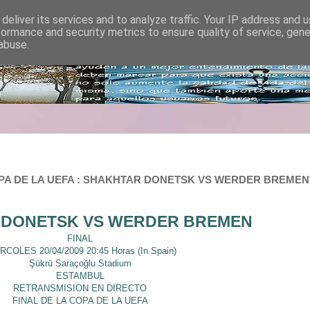
deliver its services and to analyze traffic. Your IP address and 
formance and security metrics to ensure quality of service, gen
abuse.
PA DE LA UEFA : SHAKHTAR DONETSK VS WERDER BREMEN :
 DONETSK VS WERDER BREMEN
FINAL
RCOLES 20/04/2009 20:45 Horas (In Spain)
Şükrü Saraçoğlu Stadium
ESTAMBUL
RETRANSMISION EN DIRECTO
FINAL DE LA COPA DE LA UEFA