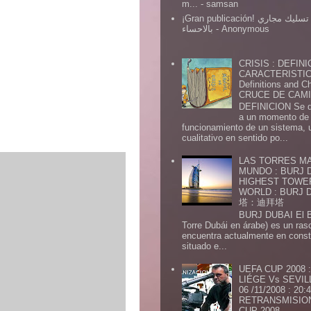
m...
- samsan
¡Gran publicación! شركة تسليك مجاري
بالاحساء
- Anonymous
CRISIS : DEFINI
CARACTERISTICA
Definitions and Ch
CRUCE DE CAMIN
DEFINICION Se de
a un momento de 
funcionamiento de un sistema,
cualitativo en sentido po...
LAS TORRES MA
MUNDO : BURJ D
HIGHEST TOWE
WORLD : BURJ
塔：迪拜塔
BURJ DUBAI El Burj Du
Torre Dubái en árabe) es un ras
encuentra actualmente en const
situado e...
UEFA CUP 2008
LIÉGE Vs SEVIL
06 /11/2008 : 20
RETRANSMISION 
CUP 2008