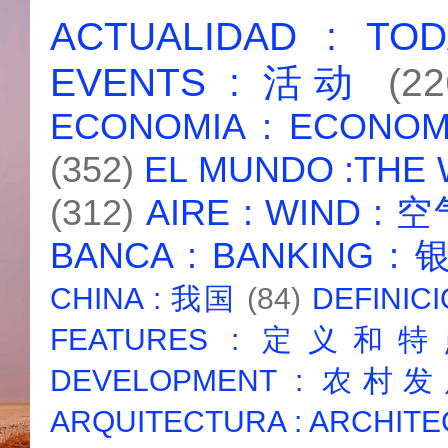
ACTUALIDAD : T
EVENTS : 活动
(22
ECONOMIA : ECONO
(352)
EL MUNDO :THE
(312)
AIRE : WIND : 
BANCA : BANKING :
CHINA : 我国
(84)
DEFINICI
FEATURES : 定义和
DEVELOPMENT : 农村
ARQUITECTURA : ARCHIT