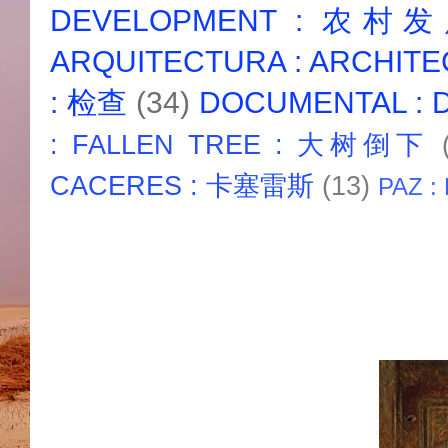
DEVELOPMENT : 农村
ARQUITECTURA : ARCHIT
: 检查
(34)
DOCUMENTAL :
: FALLEN TREE : 大树倒下
CACERES : 卡塞雷斯
(13)
PAZ :