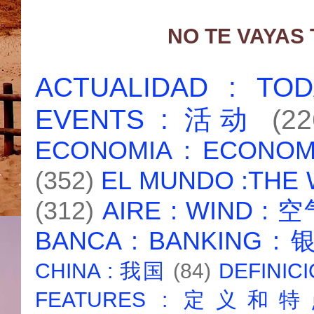
NO TE VAYAS
ACTUALIDAD : T
EVENTS : 活动
(22
ECONOMIA : ECONO
(352)
EL MUNDO :THE
(312)
AIRE : WIND : 
BANCA : BANKING :
CHINA : 我国
(84)
DEFINICI
FEATURES : 定义和